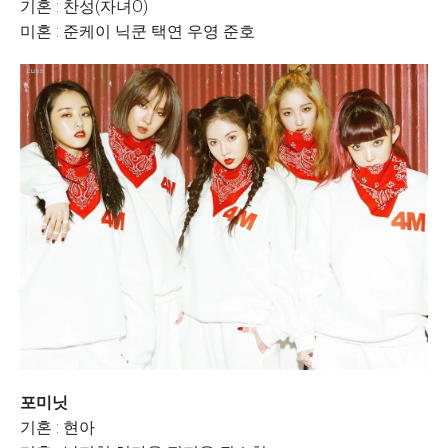
기혼 : 찬성(자녀O)
미혼 : 준케이 닉쿤 택연 우영 준호
포미닛
기혼 : 현아