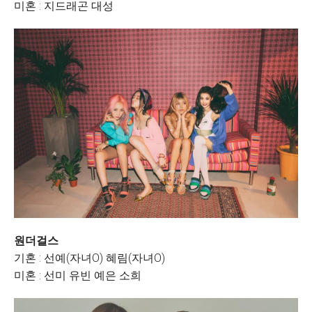
미혼 : 지드래곤 대성
원더걸스
기혼 : 선예(자녀O) 혜림(자녀O)
미혼 : 선미 유빈 예은 소희