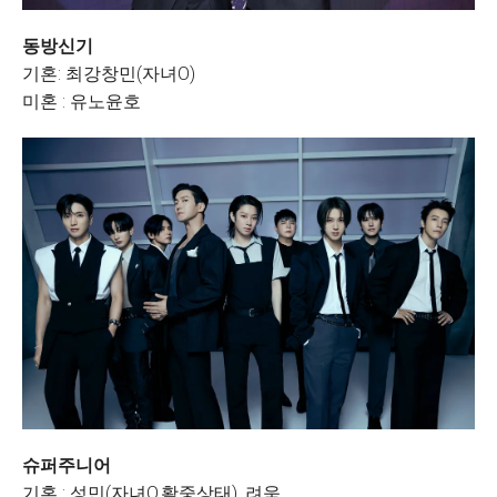
동방신기
기혼: 최강창민(자녀O)
미혼 : 유노윤호
슈퍼주니어
기혼 : 성민(자녀O,활중상태), 려욱