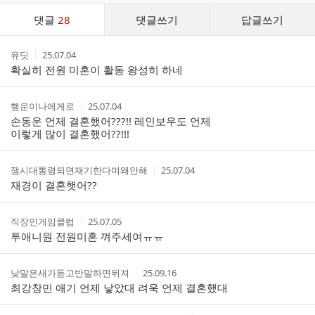
댓
댓글
28
댓글쓰기
답글쓰기
글
댓
작
작
유딧
25.07.04
글
성
성
확실히 전원 미혼이 활동 왕성히 하네
리
자
시
스
간
트
작
작
행운이나에게로
25.07.04
성
성
손동운 언제 결혼했어???!! 레인보우도 언제
자
시
이렇게 많이 결혼했어??!!!
간
작
작
잼시대통령되면재기한다며왜안해
25.07.04
성
성
재경이 결혼햇어??
자
시
간
작
작
직장인게임클럽
25.07.05
성
성
투애니원 전원미혼 껴주세여ㅠㅠ
자
시
간
작
작
낮말은새가듣고반말하면뒤져
25.09.16
성
성
최강창민 애기 언제 낳았대 려욱 언제 결혼했대
자
시
간