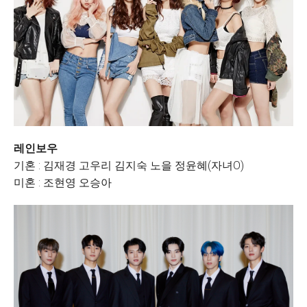
레인보우
기혼 : 김재경 고우리 김지숙 노을 정윤혜(자녀O)
미혼 : 조현영 오승아