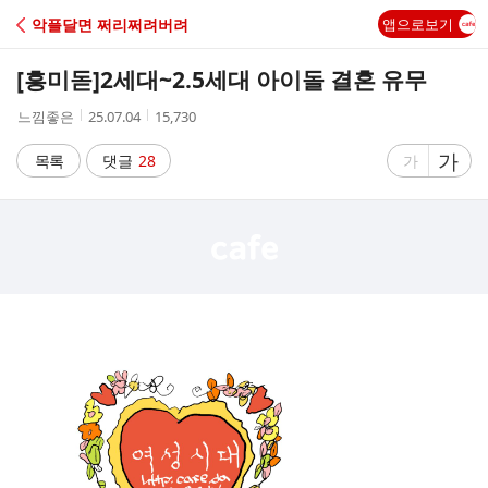
C
악플달면 쩌리쩌려버려
앱으로보기
A
[흥미돋]
2세대~2.5세대 아이돌 결혼 유무
F
작
작
조
느낌좋은
25.07.04
15,730
성
성
회
E
자
시
수
글
가
글
목록
댓글
28
가
간
자
자
크
크
기
기
크
작
게
게