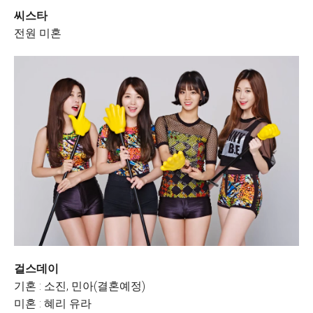
씨스타
전원 미혼
걸스데이
기혼 : 소진, 민아(결혼예정)
미혼 : 혜리 유라