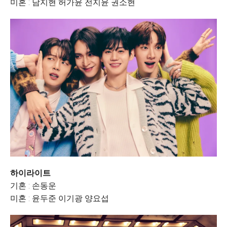
미혼 : 남지현 허가윤 전지윤 권소현
하이라이트
기혼 : 손동운
미혼 : 윤두준 이기광 양요섭