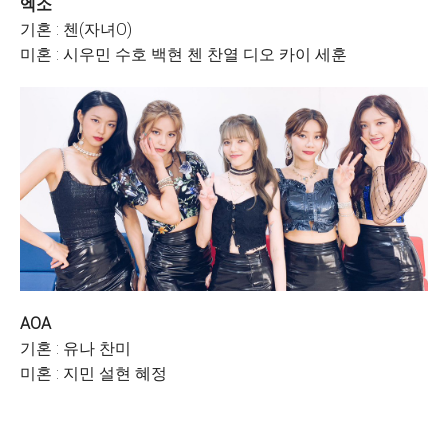
엑소
기혼 : 첸(자녀O)
미혼 : 시우민 수호 백현 첸 찬열 디오 카이 세훈
AOA
기혼 : 유나 찬미
미혼 : 지민 설현 혜정