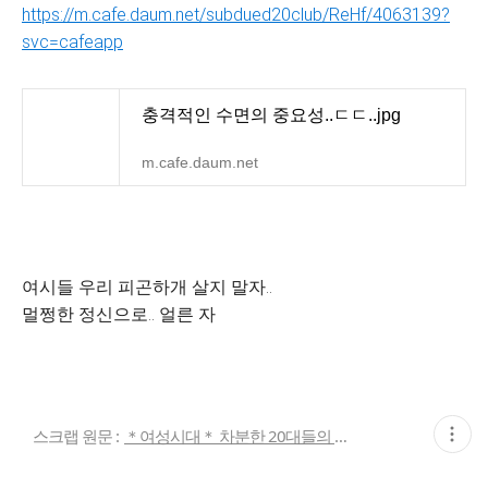
https://m.cafe.daum.net/subdued20club/ReHf/4063139?
svc=cafeapp
충격적인 수면의 중요성..ㄷㄷ..jpg
m.cafe.daum.net
여시들 우리 피곤하개 살지 말자..
멀쩡한 정신으로.. 얼른 자
현
스크랩 원문 :
＊여성시대＊ 차분한 20대들의 알흠다운 공간
재
게
시