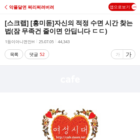
C
악플달면 쩌리쩌려버려
앱으로보기
A
[스크랩] [흥미돋]
자신의 적정 수면 시간 찾는
F
법(잠 무족건 줄이면 안딥니다 ㄷㄷ)
작
작
조
1등이아니면안H
25.07.05
44,343
E
성
성
회
자
시
수
글
가
글
목록
댓글
52
가
간
자
자
크
크
기
기
크
작
게
게