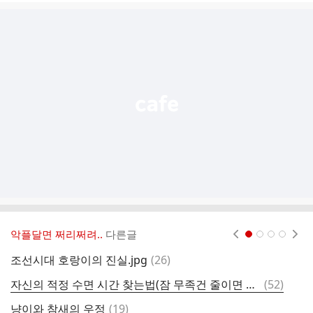
글
추
가
기
능
열
기
악플달면 쩌리쩌려..
다른글
현재페이지 1
2
3
4
댓
조선시대 호랑이의 진실.jpg
(
26
)
서
글
댓
자신의 적정 수면 시간 찾는법(잠 무족건 줄이면 안딥니다 ㄷㄷ)
(
52
)
글
댓
냥이와 참새의 우정
(
19
)
믿