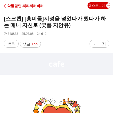
C
악플달면 쩌리쩌려버려
앱으로보기
A
[스크랩] [흥미돋]
지성을 넣었다가 뺐다가 하
F
는 매니 자신토 (굿플 지안유)
작
작
조
74348833
25.07.05
24,612
E
성
성
회
자
시
수
글
가
글
목록
댓글
166
가
간
자
자
크
크
기
기
크
작
게
게