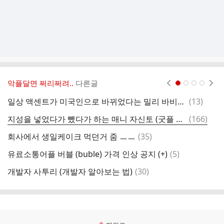
악플달면 쩌리쩌려..
다른글
현재페이지 1
2
3
4
댓
일상 액센트가 미국인으로 바뀌었다는 밀리 바비브라운
(
13
)
고
글
댓
지성을 넣었다가 뺐다가 하는 매니 자신토 (굿플 지안유)
(
166
)
글
댓
회사에서 생일케이크 먹던거 줌 ㅡㅡ
(
35
)
이
글
댓
유료소통어플 버블 (buble) 가격 인상 공지 (+)
(
5
)
현
글
댓
개발자 사투리 (개발자 알아보는 법)
(
30
)
글