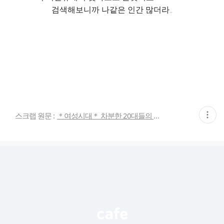
검색해보니까 나같은 인간 많더라..
현
스크랩 원문 :
＊여성시대＊ 차분한 20대들의 알흠다운 공간
재
게
시
글
추
가
기
능
열
기