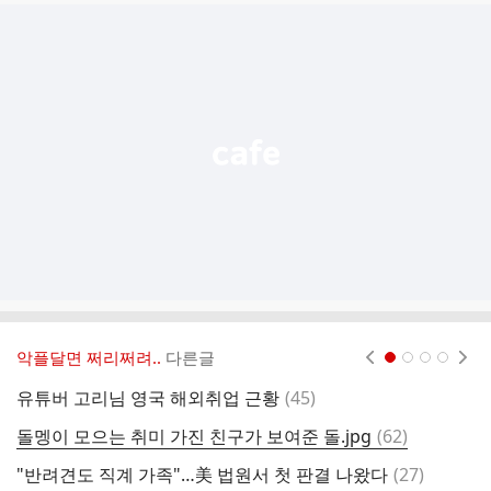
글
추
가
기
능
열
기
악플달면 쩌리쩌려..
다른글
현재페이지 1
2
3
4
댓
유튜버 고리님 영국 해외취업 근황
(
45
)
혈
글
댓
돌멩이 모으는 취미 가진 친구가 보여준 돌.jpg
(
62
)
시
글
댓
"반려견도 직계 가족"…美 법원서 첫 판결 나왔다
(
27
)