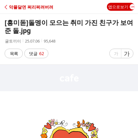
C
악플달면 쩌리쩌려버려
앱으로보기
A
[흥미돋]
돌멩이 모으는 취미 가진 친구가 보여
F
준 돌.jpg
작
작
조
귤토끼이
25.07.06
95,648
E
성
성
회
자
시
수
글
가
글
목록
댓글
62
가
간
자
자
크
크
기
기
크
작
게
게