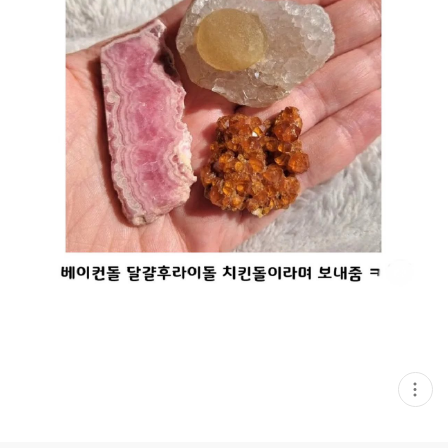
현
재
게
시