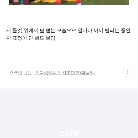
저 들것 위에서 팔 뻗는 모습으로 얼마나 어이 털리는 중인
지 표정이 안 봐도 보임
현
스크랩 원문 :
＊여성시대＊ 차분한 20대들의 알흠다운 공간
재
게
시
글
추
가
기
능
열
기