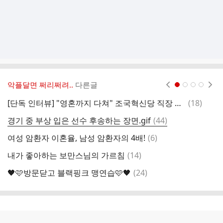
악플달면 쩌리쩌려..
다른글
현재페이지 1
2
3
4
댓
[단독 인터뷰] "영혼까지 다쳐" 조국혁신당 직장 내 괴롭힘 피해자의 증언
(
18
)
제
글
댓
경기 중 부상 입은 선수 후송하는 장면.gif
(
44
)
글
댓
여성 암환자 이혼율, 남성 암환자의 4배!
(
6
)
택
글
댓
내가 좋아하는 보만스님의 가르침
(
14
)
유
글
댓
🖤🩷방문닫고 블랙핑크 맹연습🩷🖤
(
24
)
돌
글