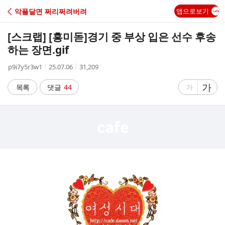
C
악플달면 쩌리쩌려버려
앱으로보기
A
[스크랩] [흥미돋]
경기 중 부상 입은 선수 후송
F
하는 장면.gif
작
작
조
p9i7y5r3w1
25.07.06
31,209
E
성
성
회
자
시
수
글
가
글
목록
댓글
44
가
간
자
자
크
크
기
기
크
작
게
게