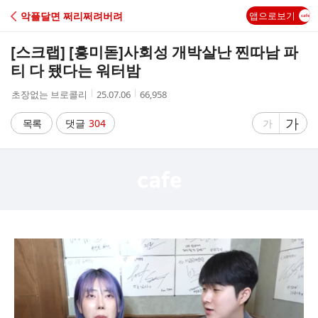
C
악플달면 쩌리쩌려버려
앱으로보기
A
[스크랩] [흥미돋]
사회성 개박살난 찐따남 파
F
티 다 됐다는 워터밤
작
작
조
초장없는 브로콜리
25.07.06
66,958
E
성
성
회
자
시
수
글
가
글
목록
댓글
304
가
간
자
자
크
크
기
기
크
작
게
게