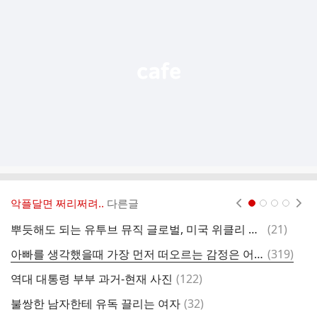
기
능
열
기
악플달면 쩌리쩌려..
다른글
현재페이지 1
2
3
4
댓
뿌듯해도 되는 유투브 뮤직 글로벌, 미국 위클리 차트 (6/27-7/3)
(
21
)
글
댓
아빠를 생각했을때 가장 먼저 떠오르는 감정은 어떤거야?
(
319
)
한
글
댓
역대 대통령 부부 과거-현재 사진
(
122
)
글
댓
불쌍한 남자한테 유독 끌리는 여자
(
32
)
글