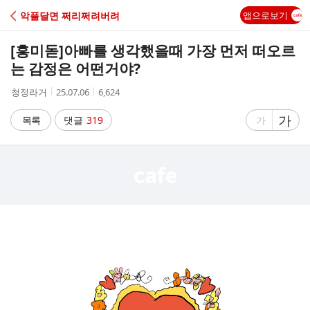
C
악플달면 쩌리쩌려버려
앱으로보기
A
[흥미돋]
아빠를 생각했을때 가장 먼저 떠오르
F
는 감정은 어떤거야?
작
작
조
청정라거
25.07.06
6,624
E
성
성
회
자
시
수
글
가
글
목록
댓글
319
가
간
자
자
크
크
기
기
크
작
게
게