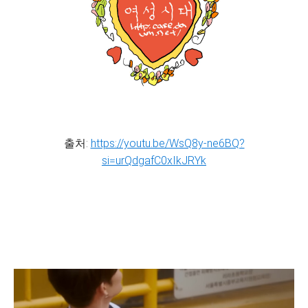
출처:
https://youtu.be/WsQ8y-ne6BQ?
si=urQdgafC0xIkJRYk