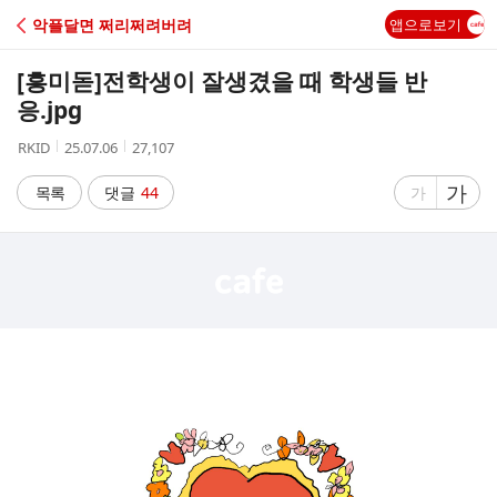
C
악플달면 쩌리쩌려버려
앱으로보기
A
[흥미돋]
전학생이 잘생겼을 때 학생들 반
F
응.jpg
작
작
조
RKID
25.07.06
27,107
E
성
성
회
자
시
수
글
가
글
목록
댓글
44
가
간
자
자
크
크
기
기
크
작
게
게