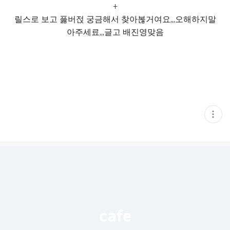
+
릴스로 보고 풇버젅 궁금해서 찾아볺거여요,,,오해하지말
아주세료,,,글고 배진영맞음
현
재
게
시
글
추
가
기
능
열
기