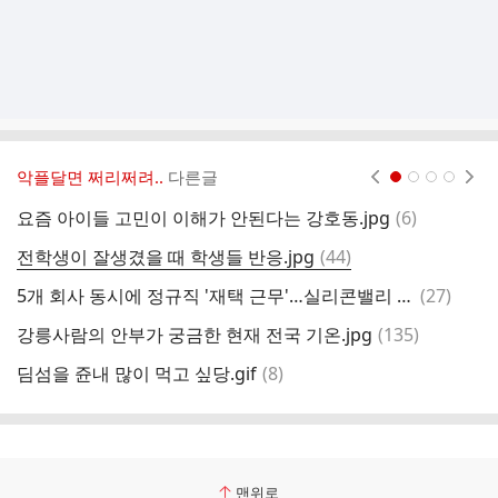
악플달면 쩌리쩌려..
다른글
현재페이지 1
2
3
4
댓
요즘 아이들 고민이 이해가 안된다는 강호동.jpg
(
6
)
여
글
댓
전학생이 잘생겼을 때 학생들 반응.jpg
(
44
)
딤
글
댓
5개 회사 동시에 정규직 '재택 근무'…실리콘밸리 '발칵' 뒤집어 놓은 인도 청년
(
27
)
2
글
댓
강릉사람의 안부가 궁금한 현재 전국 기온.jpg
(
135
)
두
글
댓
딤섬을 쥰내 많이 먹고 싶당.gif
(
8
)
글
맨위로