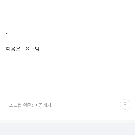
-
다음은... ISTP임
현
스크랩 원문 :
비공개카페
재
게
시
글
추
가