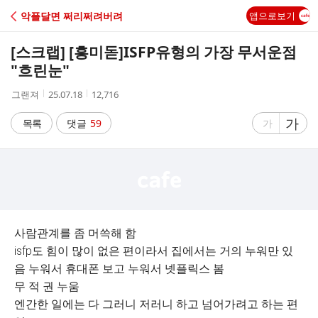
C
악플달면 쩌리쩌려버려
앱으로보기
A
[스크랩] [흥미돋]
ISFP유형의 가장 무서운점
F
"흐린눈"
작
작
조
그랜져
25.07.18
12,716
E
성
성
회
자
시
수
글
가
글
목록
댓글
59
가
간
자
자
크
크
기
기
크
작
게
게
사람관계를 좀 머쓱해 함
isfp도 힘이 많이 없은 편이라서 집에서는 거의 누워만 있
음 누워서 휴대폰 보고 누워서 넷플릭스 봄
무 적 권 누움
엔간한 일에는 다 그러니 저러니 하고 넘어가려고 하는 편