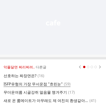
기
능
열
기
악플달면 쩌리쩌려..
다른글
현재페이지 1
2
3
4
댓
선호하는 짜장면은?
(
16
)
이
글
댓
ISFP유형의 가장 무서운점 "흐린눈"
(
59
)
싱
글
댓
무더운여름 시골강쥐 얼음물 챙겨주기
(
17
)
글
댓
새로 온 룸메이트가 아무래도 제 여친의 환생같아요..jpg
(
41
)
M
글