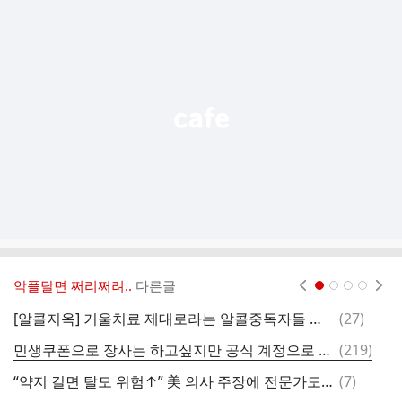
추
가
기
능
열
기
악플달면 쩌리쩌려..
다른글
현재페이지 1
2
3
4
댓
[알콜지옥] 거울치료 제대로라는 알콜중독자들 취한 모습.gif
(
27
)
글
댓
민생쿠폰으로 장사는 하고싶지만 공식 계정으로 정치색은 티내고 싶은 샐러드 가게(+내용추가)
(
219
)
알
글
댓
“약지 길면 탈모 위험↑” 美 의사 주장에 전문가도 입 열었다
(
7
)
닭
글