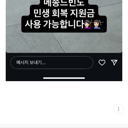
현
재
게
시
글