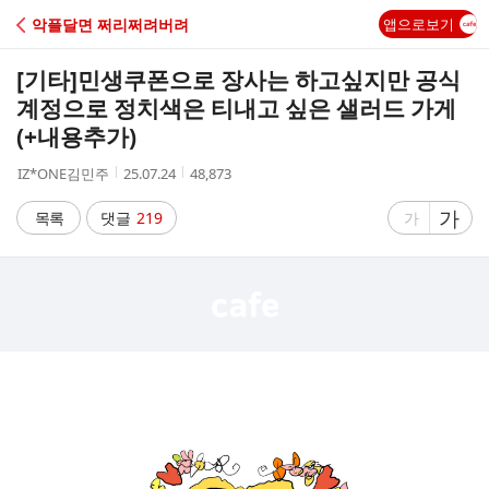
C
악플달면 쩌리쩌려버려
앱으로보기
A
[기타]
민생쿠폰으로 장사는 하고싶지만 공식
F
계정으로 정치색은 티내고 싶은 샐러드 가게
(+내용추가)
E
작
작
조
IZ*ONE김민주
25.07.24
48,873
성
성
회
자
시
수
글
가
글
목록
댓글
219
가
간
자
자
크
크
기
기
크
작
게
게