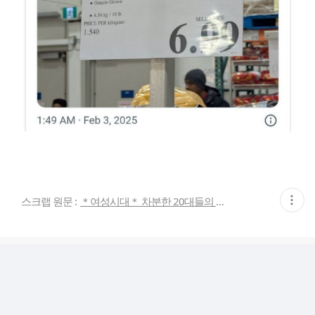
현
스크랩 원문 :
＊여성시대＊ 차분한 20대들의 알흠다운 공간
재
게
시
글
추
가
기
능
열
기