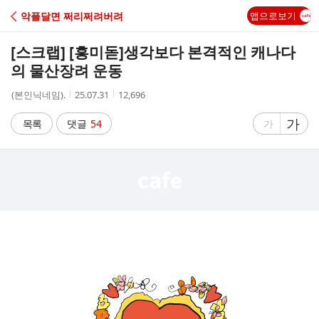
C
악플달면 쩌리쩌려버려
앱으로보기
A
[스크랩] [흥미돋]
생각보다 본격적인 캐나다
F
의 물산장려 운동
작
작
조
(본인닉네임).
25.07.31
12,696
E
성
성
회
자
시
수
글
가
글
목록
댓글
54
가
간
자
자
크
크
기
기
크
작
게
게