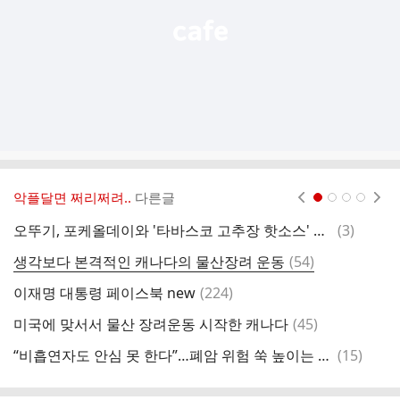
악플달면 쩌리쩌려..
다른글
현재페이지 1
2
3
4
댓
오뚜기, 포케올데이와 '타바스코 고추장 핫소스' 활용 신메뉴 출시
(
3
)
글
댓
생각보다 본격적인 캐나다의 물산장려 운동
(
54
)
지
글
댓
이재명 대통령 페이스북 new
(
224
)
이
글
댓
미국에 맞서서 물산 장려운동 시작한 캐나다
(
45
)
글
댓
“비흡연자도 안심 못 한다”…폐암 위험 쑥 높이는 이 음식
(
15
)
죽
글