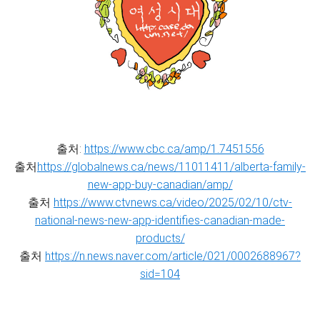
출처:
https://www.cbc.ca/amp/1.7451556
출처
https://globalnews.ca/news/11011411/alberta-family-
new-app-buy-canadian/amp/
출처
https://www.ctvnews.ca/video/2025/02/10/ctv-
national-news-new-app-identifies-canadian-made-
products/
출처
https://n.news.naver.com/article/021/0002688967?
sid=104