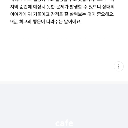
현
재
게
시
글
추
가
기
능
열
기