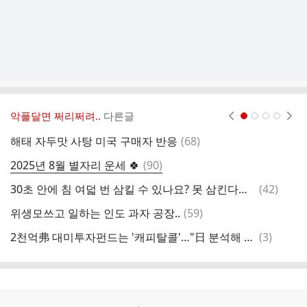
악플달면 쩌리쩌려..
다른글
현재페이지 1
2
3
4
댓
해태 자두맛 사탕 미국 구매자 반응
(
68
)
호
글
댓
2025년 8월 별자리 운세 🍀
(
90
)
요
글
댓
30초 안에 침 여덟 번 삼킬 수 있나요? 못 삼킨다면 ‘이 병’ 주의
(
42
)
글
댓
위생모쓰고 일하는 인도 과자 공장..
(
59
)
[
글
댓
2천억弗 대미투자펀드는 '캐피탈콜'…"日 분석해 규모 확 줄였다"
(
3
)
[
글