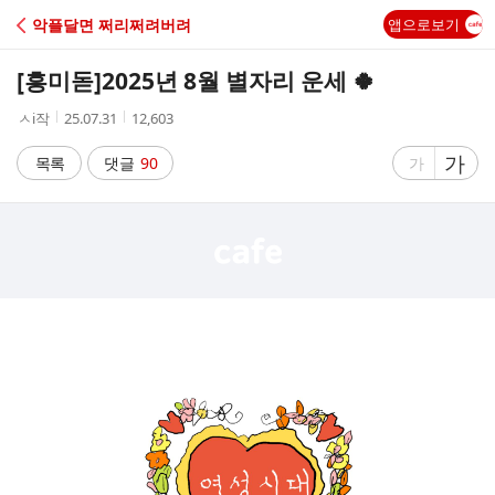
C
악플달면 쩌리쩌려버려
앱으로보기
A
[흥미돋]
2025년 8월 별자리 운세 🍀
F
작
작
조
ㅅi작
25.07.31
12,603
성
성
회
E
자
시
수
글
가
글
목록
댓글
90
가
간
자
자
크
크
기
기
크
작
게
게