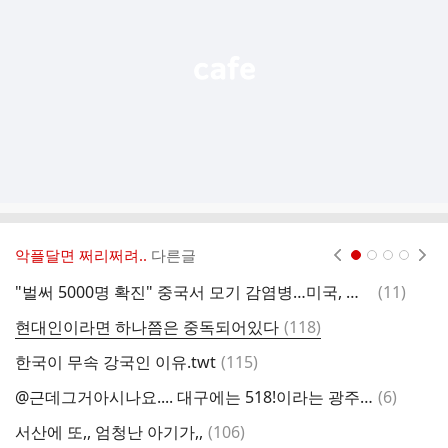
열
기
악플달면 쩌리쩌려..
다른글
현재페이지 1
2
3
4
댓
"벌써 5000명 확진" 중국서 모기 감염병…미국, 여행주의보 발령 검토
(
11
)
글
댓
현대인이라면 하나쯤은 중독되어있다
(
118
)
중
글
댓
한국이 무속 강국인 이유.twt
(
115
)
박
글
댓
@근데그거아시나요.... 대구에는 518!이라는 광주에는 228 버스가잇어요
(
6
)
요
글
댓
서산에 또,, 엄청난 아기가,,
(
106
)