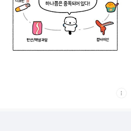
현
재
게
시
글
추
가
기
능