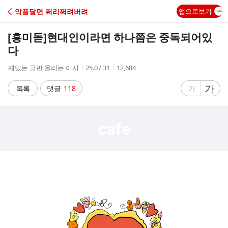
C
악플달면 쩌리쩌려버려
앱으로보기
A
[흥미돋]
현대인이라면 하나쯤은 중독되어있
F
다
작
작
조
재밌는 글만 올리는 여시
25.07.31
12,684
E
성
성
회
자
시
수
글
가
글
목록
댓글
118
가
간
자
자
크
크
기
기
크
작
게
게