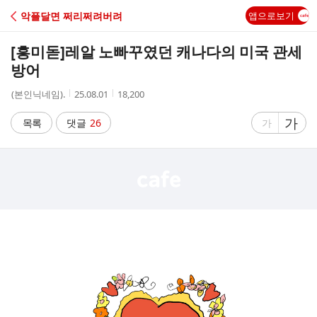
C
악플달면 쩌리쩌려버려
앱으로보기
A
[흥미돋]
레알 노빠꾸였던 캐나다의 미국 관세
F
방어
작
작
조
(본인닉네임).
25.08.01
18,200
E
성
성
회
자
시
수
글
가
글
목록
댓글
26
가
간
자
자
크
크
기
기
크
작
게
게