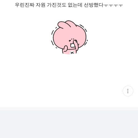
우린진짜 자원 가진것도 없는데 선방했다ㅜㅜㅜㅜ
현
재
게
시
글
추
가
기
능
열
기