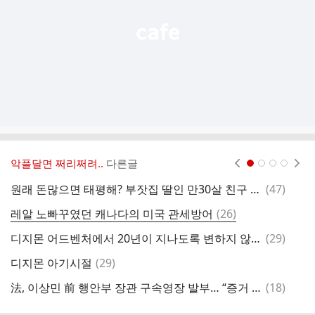
악플달면 쩌리쩌려..
다른글
현재페이지 1
2
3
4
댓
원래 돈많으면 태평해? 부잣집 딸인 만30살 친구 동남아가서 2달 골프치고 있는데 ㄷㄷㄷㄷㄷㄷㄷㄷ ㄷㄷㄷ
(
47
)
디
글
댓
레알 노빠꾸였던 캐나다의 미국 관세방어
(
26
)
글
댓
디지몬 어드벤처에서 20년이 지나도록 변하지 않는 설정
(
29
)
어
글
댓
디지몬 아기시절
(
29
)
글
댓
法, 이상민 前 행안부 장관 구속영장 발부… “증거 인멸 염려”
(
18
)
임
글