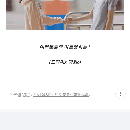
여러분들의 여름영화는 ?
(드라마x 영화o)
현
스크랩 원문 :
＊여성시대＊ 차분한 20대들의 알흠다운 공간
재
게
시
글
추
가
기
능