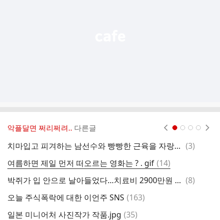
열
기
악플달면 쩌리쩌려..
다른글
현재페이지 1
2
3
4
댓
치마입고 피겨하는 남선수와 빵빵한 근육을 자랑하는 선수 페어
(
3
)
다
글
댓
여름하면 제일 먼저 떠오르는 영화는 ? . gif
(
14
)
아
글
댓
박쥐가 입 안으로 날아들었다…치료비 2900만원 나온 美여성
(
8
)
글
댓
오늘 주식폭락에 대한 이언주 SNS
(
163
)
글
댓
일본 미니어처 사진작가 작품.jpg
(
35
)