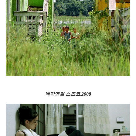
백만엔걸 스즈코.2008