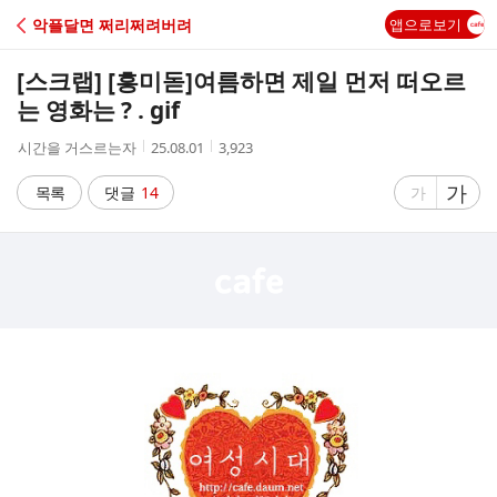
C
악플달면 쩌리쩌려버려
앱으로보기
A
[스크랩] [흥미돋]
여름하면 제일 먼저 떠오르
F
는 영화는 ? . gif
작
작
조
시간을 거스르는자
25.08.01
3,923
E
성
성
회
자
시
수
글
가
글
목록
댓글
14
가
간
자
자
크
크
기
기
크
작
게
게