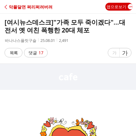
C
악플달면 쩌리쩌려버려
앱으로보기
A
[여시뉴스데스크]
"가족 모두 죽이겠다"…대
F
전서 옛 여친 폭행한 20대 체포
작
작
조
바나나스플릿구슬
25.08.01
2,491
E
성
성
회
자
시
수
글
가
글
목록
댓글
17
가
간
자
자
크
크
기
기
크
작
게
게