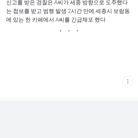
신고를 받은 경찰은 A씨가 세종 방향으로 도주했다
는 첩보를 받고 범행 발생 2시간 만에 세종시 보람동
에 있는 한 카페에서 A씨를 긴급체포 했다.
현
재
게
시
글
추
가
기
능
열
기