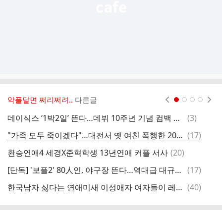
악플달면 쩌리쩌려..
다른글
현재페이지 1
2
3
4
댓
데이식스 ‘1박2일’ 뜬다…데뷔 10주년 기념 컴백 앞두고 예열
(
3
)
팬
글
댓
"가족 모두 죽이겠다"…대전서 옛 여친 폭행한 20대 체포
(
17
)
차
글
댓
환승연애4 세경X준혁학생 13년연애 커플 서사
(
20
)
출
글
댓
[단독] '보플2' 80人인, 야구장 뜬다…역대급 대규포 퍼포먼스 예고
(
17
)
초
글
댓
한국남자 싫다는 연애미새 이성애자 여자들이 레즈연애에 환상가져서 저지르는짓
(
40
)
글