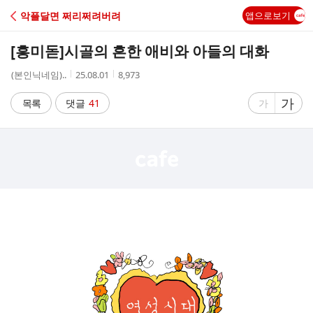
C
악플달면 쩌리쩌려버려
앱으로보기
A
[흥미돋]
시골의 흔한 애비와 아들의 대화
F
작
작
조
(본인닉네임)..
25.08.01
8,973
성
성
회
E
자
시
수
글
가
글
목록
댓글
41
가
간
자
자
크
크
기
기
크
작
게
게