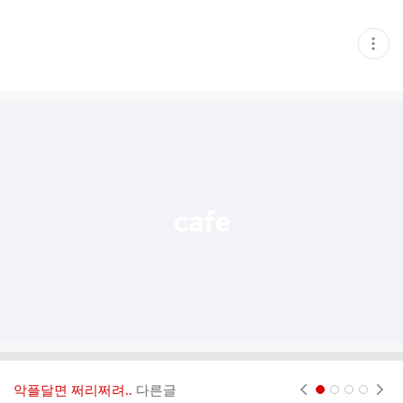
현
재
게
시
글
추
가
기
능
열
기
악플달면 쩌리쩌려..
다른글
현재페이지 1
2
3
4