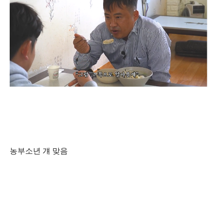
농부소년 걔 맞음