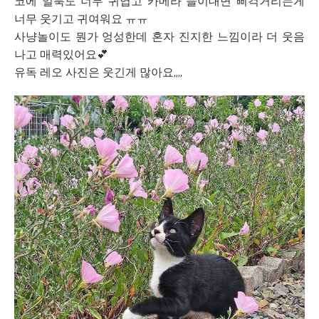
코에 얼룩도 너무 귀엽고 카메라 들이대면 삐걱거리는게
너무 웃기고 귀여워요 ㅠㅠ
사냥놀이도 뭔가 엉성한데 혼자 진지한 느낌이라 더 웃음
나고 매력있어요
💕
유독 레오 사진은 웃긴게 많아요,,,,