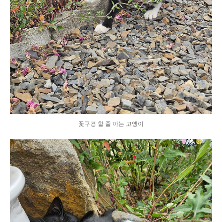
꽃구경 할 줄 아는 고앵이