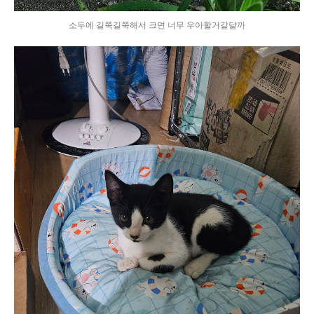
소두에 길쭉길쭉해서 크면 너무 우아할거같달까