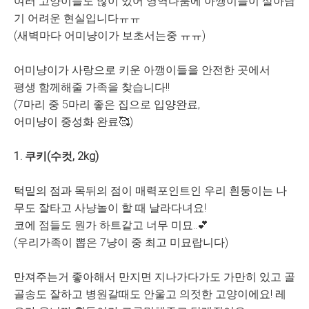
여러 고양이들도 많이 있어 영역다툼에 아깽이들이 살아남
기 어려운 현실입니다ㅠㅠ
(새벽마다 어미냥이가 보초서는중 ㅠㅠ)
어미냥이가 사랑으로 키운 아깽이들을 안전한 곳에서
평생 함께해줄 가족을 찾습니다!!
(7마리 중 5마리 좋은 집으로 입양완료,
어미냥이 중성화 완료🥰)
1. 쿠키(수컷, 2kg)
턱밑의 점과 목뒤의 점이 매력포인트인 우리 흰둥이는 나
무도 잘타고 사냥놀이 할 때 날라다녀요!
코에 점들도 뭔가 하트같고 너무 미묘..
💕
(우리가족이 뽑은 7냥이 중 최고 미묘랍니다)
만져주는거 좋아해서 만지면 지나가다가도 가만히 있고 골
골송도 잘하고
병원갈때도 안울고 의젓한 고양이에요! 레