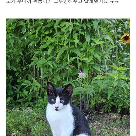
오가 우니까 흰둥이가 그루밍해주고 달래줬어요 ㅠㅠ