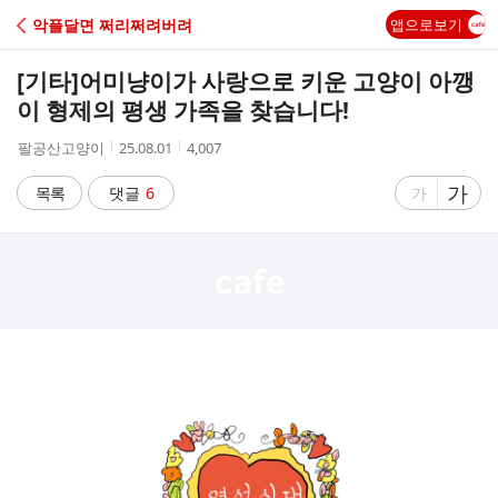
C
악플달면 쩌리쩌려버려
앱으로보기
A
[기타]
어미냥이가 사랑으로 키운 고양이 아깽
F
이 형제의 평생 가족을 찾습니다!
작
작
조
팔공산고양이
25.08.01
4,007
E
성
성
회
자
시
수
글
가
글
목록
댓글
6
가
간
자
자
크
크
기
기
크
작
게
게