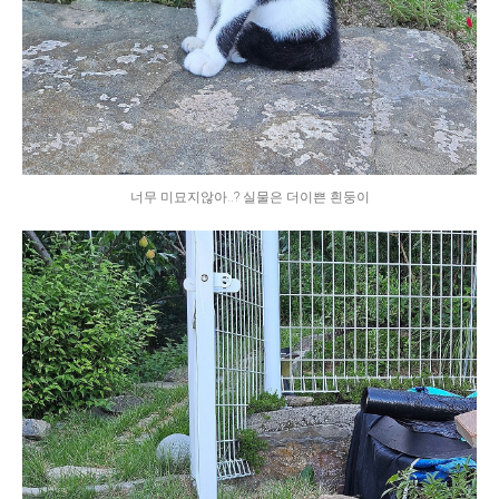
너무 미묘지않아..? 실물은 더이쁜 흰둥이