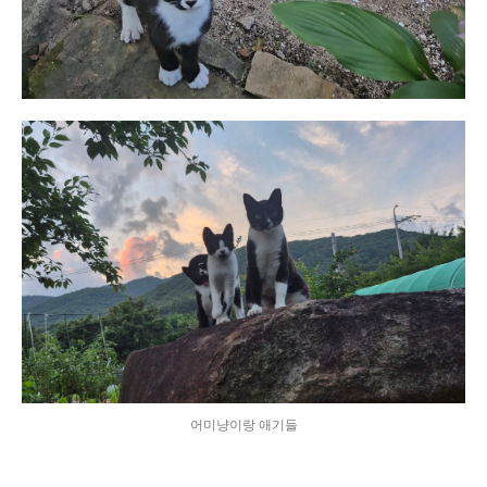
어미냥이랑 애기들