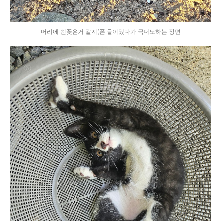
머리에 삔꽂은거 같지(폰 들이댔다가 극대노하는 장면