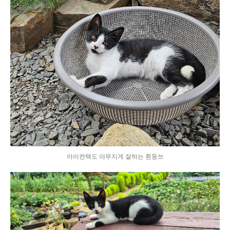
아이컨택도 야무지게 잘하는 흰둥쓰