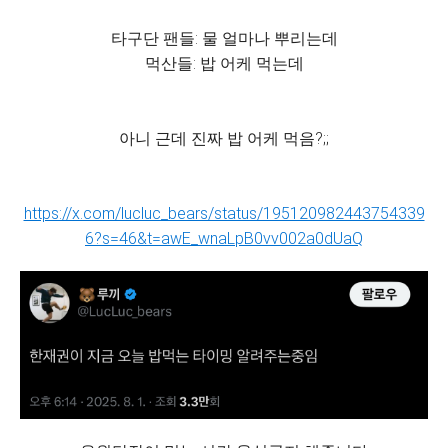
타구단 팬들: 물 얼마나 뿌리는데
먹산들: 밥 어케 먹는데
아니 근데 진짜 밥 어케 먹음?;;
https://x.com/lucluc_bears/status/195120982443754339
6?s=46&t=awE_wnaLpB0vv002a0dUaQ