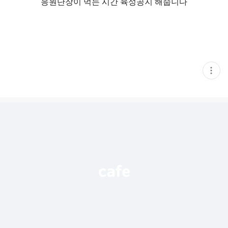
응원단장이 먹는 시간 육성공지 해줍니다
현
재
게
시
글
추
가
기
능
열
기