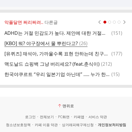
악플달면 쩌리쩌려..
다른글
현재페이지 1
2
3
4
댓
ADHD는 거절 민감도가 높다. 제안에 대한 거절을 본인에 대한 거절로 받아들일 수 있다
(
151
)
오
글
댓
[KBO] 뭐? 야구장에서 물 뿌린다고?
(
26
)
소
글
댓
[유퀴즈] 재석아, 가까울수록 표현 안하는데 친구한테 고맙다고 하는 친구는 네가 처음이었던 것 같아.jpg
(
177
)
글
댓
맥도날드 쇼핑백 그냥 버리세요? (feat.춘식이)
(
212
)
수
글
댓
한국야쿠르트 “우리 일본기업 아닌데” ..... 누가 한국야쿠르트보고 일본 기업이랬어?! +팔도
(
15
)
글
맨위로
로그인
전체보기
PC화면
카페앱
서비스 약관
청소년보호정책
카페 이용 약관
상거래피해구제신청
개인정보처리방침