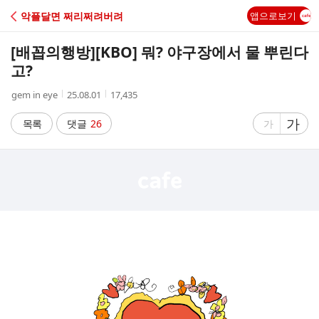
C
악플달면 쩌리쩌려버려
앱으로보기
A
[배꼽의행방]
[KBO] 뭐? 야구장에서 물 뿌린다
F
고?
작
작
조
gem in eye
25.08.01
17,435
E
성
성
회
자
시
수
글
가
글
목록
댓글
26
가
간
자
자
크
크
기
기
크
작
게
게