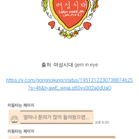
출처: 여성시대 gem in eye
https://x.com/gongnoljung/status/1951212230738874625
?s=46&t=awE_wnaLpB0vv002a0dUaQ