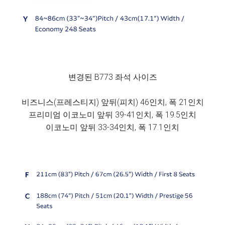
변경된 B773 좌석 사이즈
비즈니스(프레스티지) 앞뒤(피치) 46인치, 폭 21인치
프리미엄 이코노미 앞뒤 39-41인치, 폭 19.5인치
이코노미 앞뒤 33-34인치, 폭 17.1인치