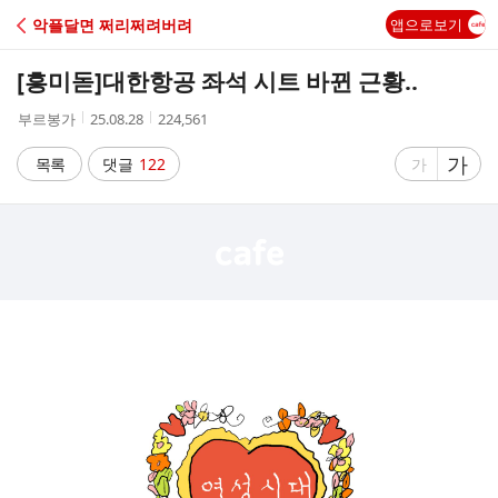
C
악플달면 쩌리쩌려버려
앱으로보기
A
[흥미돋]
대한항공 좌석 시트 바뀐 근황..
F
작
작
조
부르봉가
25.08.28
224,561
성
성
회
E
자
시
수
글
가
글
목록
댓글
122
가
간
자
자
크
크
기
기
크
작
게
게