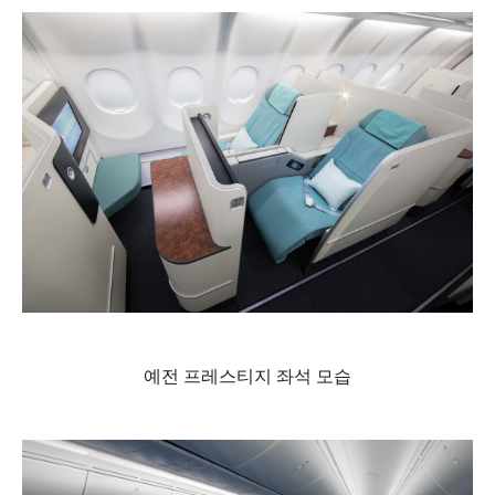
예전 프레스티지 좌석 모습