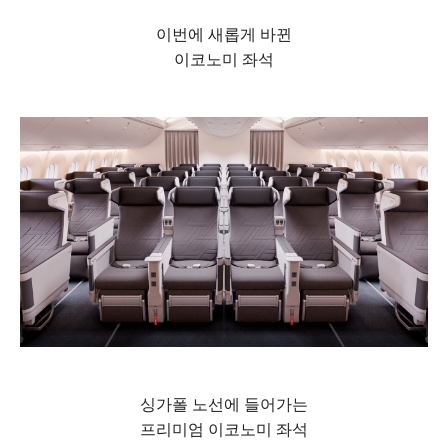
이번에 새롭게 바뀐
이코노미 좌석
싱가폴 노선에 들어가는
프리미엄 이코노미 좌석