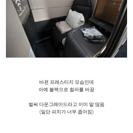
바뀐 프레스티지 모습인데
아예 블랙으로 컬러를 바꿈
벌써 다운그레이드라고 이미 말 많음
(일단 피치가 너무 좁아짐)