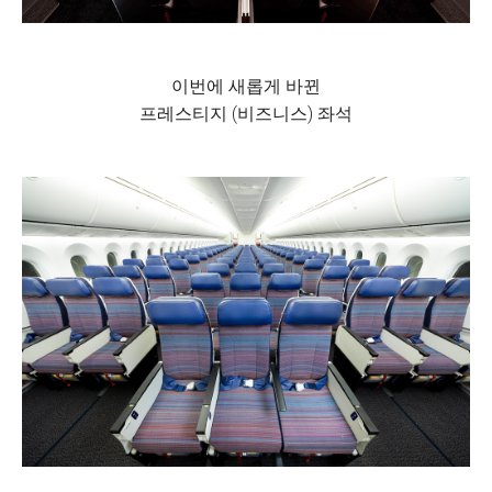
이번에 새롭게 바뀐
프레스티지 (비즈니스) 좌석