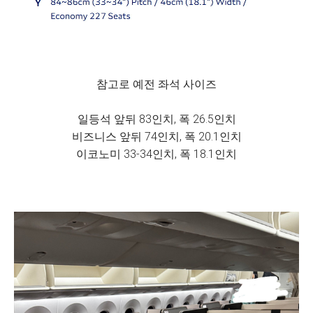
참고로 예전 좌석 사이즈
일등석 앞뒤 83인치, 폭 26.5인치
비즈니스 앞뒤 74인치, 폭 20.1인치
이코노미 33-34인치, 폭 18.1인치