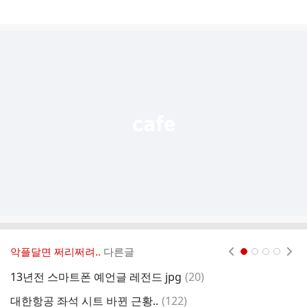
게
시
글
추
가
기
능
열
기
악플달면 쩌리쩌려..
다른글
현재페이지 1
2
3
4
댓
13년전 스마트폰 예언글 레전드 jpg
(
20
)
글
댓
대한항공 좌석 시트 바뀐 근황..
(
122
)
뉴