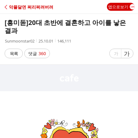
C
악플달면 쩌리쩌려버려
앱으로보기
A
[흥미돋]
20대 초반에 결혼하고 아이를 낳은
F
결과
작
작
조
Sunmoonstar02
25.10.01
146,111
E
성
성
회
자
시
수
글
가
글
목록
댓글
360
가
간
자
자
크
크
기
기
크
작
게
게