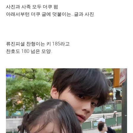
사진과 사족 모두 더쿠 펌
아래서부턴 더쿠 글에 덧붙이는...글과 사진
류진피셜 찬형이는 키 185라고
찬호도 180 넘은 모양..