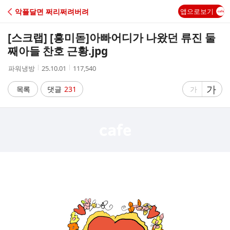
C
악플달면 쩌리쩌려버려
앱으로보기
A
[스크랩] [흥미돋]
아빠어디가 나왔던 류진 둘
F
째아들 찬호 근황.jpg
작
작
조
파워냉방
25.10.01
117,540
E
성
성
회
자
시
수
글
가
글
목록
댓글
231
가
간
자
자
크
크
기
기
크
작
게
게