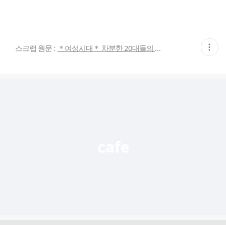
현
스크랩 원문 :
＊여성시대＊ 차분한 20대들의 알흠다운 공간
재
게
시
글
추
가
기
능
열
기