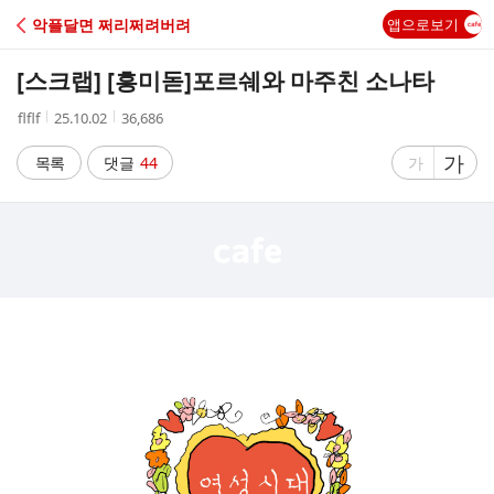
C
악플달면 쩌리쩌려버려
앱으로보기
A
[스크랩] [흥미돋]
포르쉐와 마주친 소나타
F
작
작
조
flflf
25.10.02
36,686
성
성
회
E
자
시
수
글
가
글
목록
댓글
44
가
간
자
자
크
크
기
기
크
작
게
게