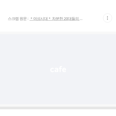
현
스크랩 원문 :
＊여성시대＊ 차분한 20대들의 알흠다운 공간
재
게
시
글
추
가
기
능
열
기