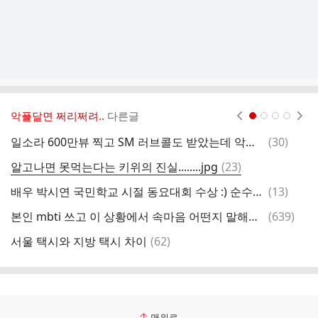
악플달면 쩌리쩌려..
다른글
현재페이지 1
2
3
4
댓
일소라 600만뷰 찍고 SM 러브콜도 받았는데 악플 때문에 우울증 와서 노래를 포기했던 여고생
(
30
)
부
글
댓
알고나면 못먹는다는 키위의 진실........jpg
(
23
)
역
글
댓
배우 박시연 국민학교 시절 동요대회 수상 :) 순수함 그 자체!!
(
13
)
글
댓
본인 mbti 쓰고 이 상황에서 속마음 어떤지 말해보는 달글
(
639
)
한
글
댓
서울 택시와 지방 택시 차이
(
62
)
글
맨위로