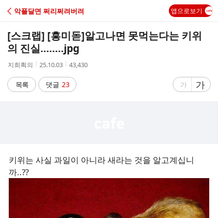
C
악플달면 쩌리쩌려버려
앱으로보기
A
[스크랩] [흥미돋]
알고나면 못먹는다는 키위
F
의 진실........jpg
작
작
조
지희흭의
25.10.03
43,430
E
성
성
회
자
시
수
글
가
글
목록
댓글
23
가
간
자
자
크
크
기
기
크
작
게
게
키위는 사실 과일이 아니라 새라는 것을 알고계십니
까..??