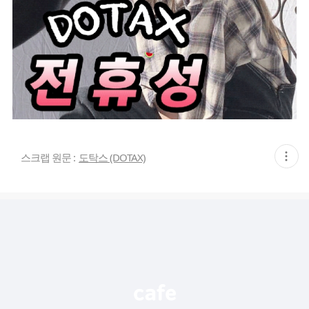
현
스크랩 원문 :
도탁스 (DOTAX)
재
게
시
글
추
가
기
능
열
기