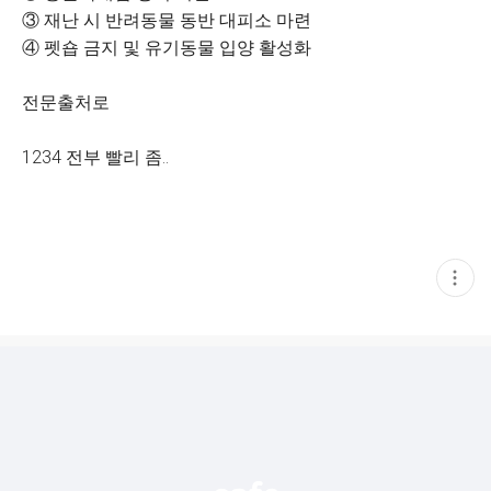
③ 재난 시 반려동물 동반 대피소 마련
④ 펫숍 금지 및 유기동물 입양 활성화
전문출처로
1234 전부 빨리 좀..
현
재
게
시
글
추
가
기
능
열
기