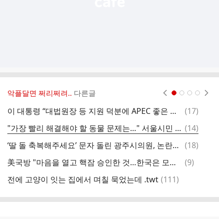
악플달면 쩌리쩌려..
다른글
현재페이지 1
2
3
4
댓
이 대통령 “대법원장 등 지원 덕분에 APEC 좋은 성과”···조희대 “네, 네”
(
17
)
요
글
댓
"가장 빨리 해결해야 할 동물 문제는…" 서울시민 498명에게 물어보니
(
14
)
글
댓
‘딸 돌 축복해주세요’ 문자 돌린 광주시의원, 논란되자 “순수한 父 마음” 사과
(
18
)
글
댓
美국방 "마음을 열고 핵잠 승인한 것…한국은 모범국가"
(
9
)
“
글
댓
전에 고양이 잇는 집에서 며칠 묵었는데 .twt
(
111
)
연
글