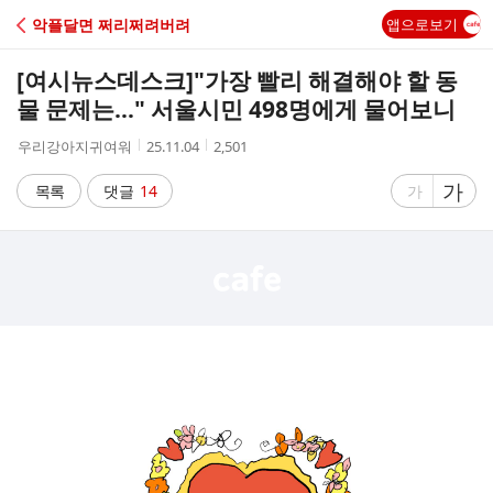
C
악플달면 쩌리쩌려버려
앱으로보기
A
[여시뉴스데스크]
"가장 빨리 해결해야 할 동
F
물 문제는…" 서울시민 498명에게 물어보니
작
작
조
우리강아지귀여워
25.11.04
2,501
E
성
성
회
자
시
수
글
가
글
목록
댓글
14
가
간
자
자
크
크
기
기
크
작
게
게