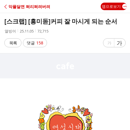
C
악플달면 쩌리쩌려버려
앱으로보기
A
[스크랩] [흥미돋]
커피 잘 마시게 되는 순서
F
작
작
조
열빙어
25.11.05
72,715
성
성
회
E
자
시
수
글
가
글
목록
댓글
158
가
간
자
자
크
크
기
기
크
작
게
게