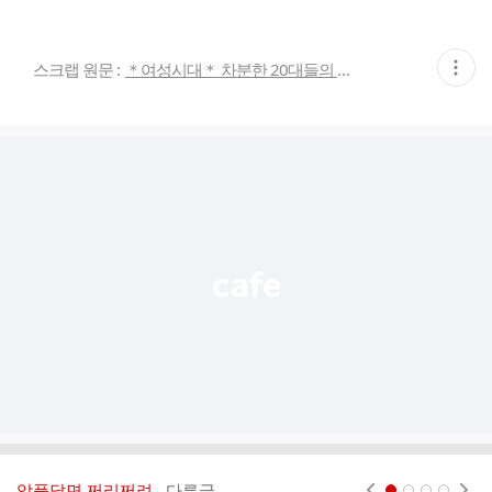
현
스크랩 원문 :
＊여성시대＊ 차분한 20대들의 알흠다운 공간
재
게
시
글
추
가
기
능
열
기
악플달면 쩌리쩌려..
다른글
현재페이지 1
2
3
4