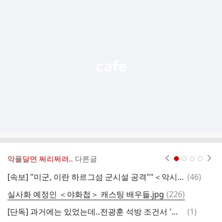
추
가
기
능
열
기
악플달면 쩌리쩌려..
다른글
현재페이지 1
2
3
4
댓
[속보] "미군, 이란 하르그섬 군시설 공격""＜악시오스＞
(
46
)
글
댓
실사화 예정인 ＜야화첩＞ 캐스팅 배우들.jpg
(
226
)
친
글
댓
[단독] 과거에는 있었는데‥전광훈 석방 조건서 '집회 금지' 빠졌다
(
1
)
과
글