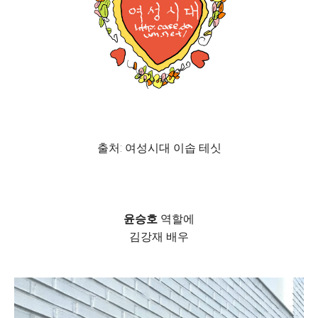
출처: 여성시대 이솝 테싯
윤승호
역할에
김강재 배우