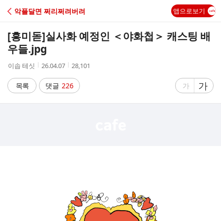
C
악플달면 쩌리쩌려버려
앱으로보기
A
[흥미돋]
실사화 예정인 ＜야화첩＞ 캐스팅 배
F
우들.jpg
작
작
조
이솝 테싯
26.04.07
28,101
E
성
성
회
자
시
수
글
가
글
목록
댓글
226
가
간
자
자
크
크
기
기
크
작
게
게