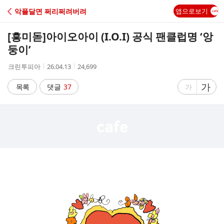
C
악플달면 쩌리쩌려버려
앱으로보기
A
[흥미돋]
아이오아이 (I.O.I) 공식 팬클럽명 ‘앙
F
둥이’
작
작
조
크린투피아
26.04.13
24,699
E
성
성
회
자
시
수
글
가
글
목록
댓글
37
가
간
자
자
크
크
기
기
크
작
게
게