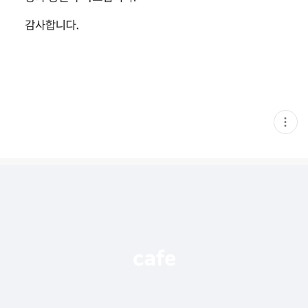
현
재
게
시
글
추
가
기
능
열
기