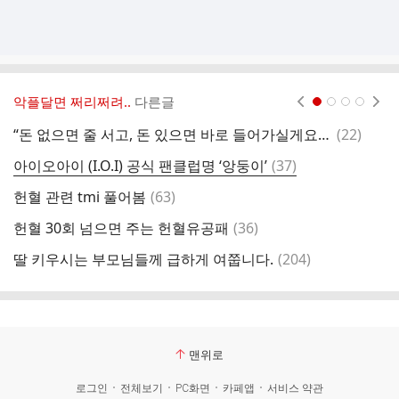
악플달면 쩌리쩌려..
다른글
현재페이지 1
2
3
4
댓
“돈 없으면 줄 서고, 돈 있으면 바로 들어가실게요”…MZ 몰린 日 ‘패스트패스’, 뭐길래
(
22
)
미
글
댓
아이오아이 (I.O.I) 공식 팬클럽명 ‘앙둥이’
(
37
)
글
댓
헌혈 관련 tmi 풀어봄
(
63
)
글
댓
헌혈 30회 넘으면 주는 헌혈유공패
(
36
)
글
댓
딸 키우시는 부모님들께 급하게 여쭙니다.
(
204
)
구
글
맨위로
로그인
전체보기
PC화면
카페앱
서비스 약관