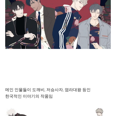
메인 인물들이 도깨비, 저승사자, 염라대왕 등인
한국적인 이야기의 작품임