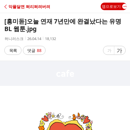
C
악플달면 쩌리쩌려버려
앱으로보기
A
[흥미돋]
오늘 연재 7년만에 완결났다는 유명
F
BL 웹툰.jpg
작
작
조
허니러스크
26.04.14
18,132
E
성
성
회
자
시
수
글
가
글
목록
댓글
88
가
간
자
자
크
크
기
기
크
작
게
게