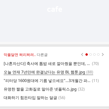
악플달면 쩌리쩌려..
다른글
현재페이지 1
2
3
4
댓
[나혼자산다] 축사에 톱밥 새로 깔아줬을 뿐인데, 좋아서 날뛰는 소들
(
70
)
3
글
댓
오늘 연재 7년만에 완결났다는 유명 BL 웹툰.jpg
(
88
)
사
글
댓
"리터당 1600원대에 기름 넣으세요"…3개월간 파격 할인 내놓은 '이곳' 어디?
(
11
)
글
댓
유명한 짤을 고화질로 말아준 넷플릭스.jpg
(
32
)
[
글
댓
대화하기 힘든타입 말하는 달글
(
56
)
내
글