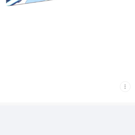
현
재
게
시
글
추
가
기
능
열
기