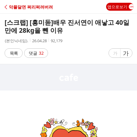
C
악플달면 쩌리쩌려버려
앱으로보기
A
[스크랩] [흥미돋]
배우 진서연이 애낳고 40일
F
만에 28kg을 뺀 이유
작
작
조
(본인닉네임).
26.04.28
92,179
E
성
성
회
자
시
수
글
가
글
목록
댓글
32
가
간
자
자
크
크
기
기
크
작
게
게