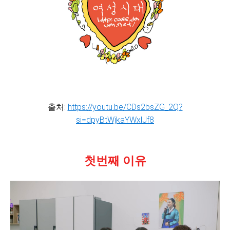
출처:
https://youtu.be/CDs2bsZG_2Q?
si=dpyBtWjkaYWxlJf8
첫번째 이유