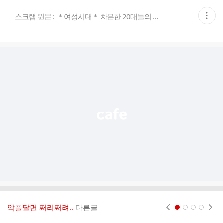
현
스크랩 원문 :
＊여성시대＊ 차분한 20대들의 알흠다운 공간
재
게
시
글
추
가
기
능
열
기
악플달면 쩌리쩌려..
다른글
현재페이지 1
2
3
4