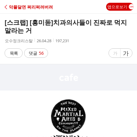
C
악플달면 쩌리쩌려버려
앱으로보기
A
[스크랩] [흥미돋]
치과의사들이 진짜로 먹지
F
말라는 거
작
작
조
오수정크리스탈
26.04.28
197,231
E
성
성
회
자
시
수
글
가
글
목록
댓글
56
가
간
자
자
크
크
기
기
크
작
게
게