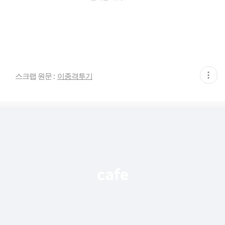
현
스크랩 원문 :
이종격투기
재
게
시
글
추
가
기
능
열
기