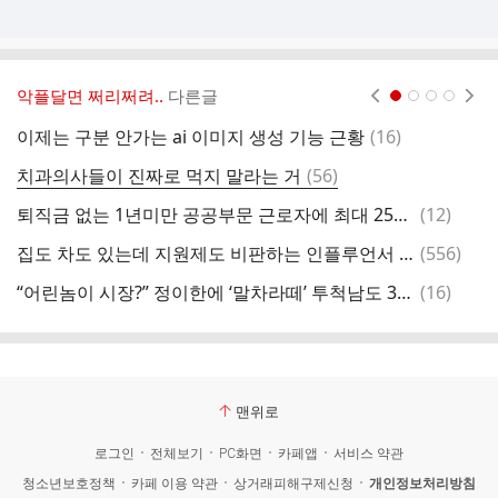
악플달면 쩌리쩌려..
다른글
현재페이지 1
2
3
4
댓
이제는 구분 안가는 ai 이미지 생성 기능 근황
(
16
)
단
글
댓
치과의사들이 진짜로 먹지 말라는 거
(
56
)
냥
글
댓
퇴직금 없는 1년미만 공공부문 근로자에 최대 250만원 ‘공정수당’ 준다
(
12
)
잠
글
댓
집도 차도 있는데 지원제도 비판하는 인플루언서 진짜팥 (+ 댓추가
(
556
)
치
글
댓
“어린놈이 시장?” 정이한에 ‘말차라떼’ 투척남도 30대
(
16
)
글
맨위로
로그인
전체보기
PC화면
카페앱
서비스 약관
청소년보호정책
카페 이용 약관
상거래피해구제신청
개인정보처리방침