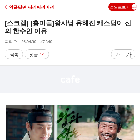
C
악플달면 쩌리쩌려버려
앱으로보기
A
[스크랩] [흥미돋]
왕사남 유해진 캐스팅이 신
F
의 한수인 이유
작
작
조
피티오
26.04.30
47,340
E
성
성
회
자
시
수
글
가
글
목록
댓글
14
가
간
자
자
크
크
기
기
크
작
게
게