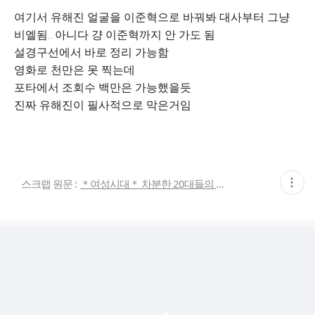
여기서 유해진 얼굴을 이준혁으로 바꿔봐 대사부터 그냥
비엘됨.. 아니다 걍 이준혁까지 안 가도 됨
설경구선에서 바로 정리 가능함
영화로 천만은 못 찍는데
포타에서 조회수 백만은 가능했을듯
진짜 유해진이 필사적으로 막은거임
현
스크랩 원문 :
＊여성시대＊ 차분한 20대들의 알흠다운 공간
재
게
시
글
추
가
기
능
열
기