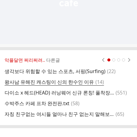
악플달면 쩌리쩌려..
다른글
현재페이지 1
2
3
4
댓
생각보다 위험할 수 있는 스포츠, 서핑(Surfing)
(
22
)
서
글
댓
왕사남 유해진 캐스팅이 신의 한수인 이유
(
14
)
병
글
댓
다이소 x 헤드(HEAD) 러닝웨어 신규 론칭! 풀착장이 2만원도 안되는..!
(
551
)
전
글
댓
수박주스 카페 프차 완전판.txt
(
58
)
글
댓
자칭 친구없는 여시들 얼마나 친구 없는지 말해보는 달글
(
65
)
계
글