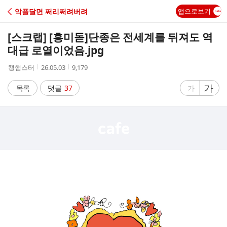
C
악플달면 쩌리쩌려버려
앱으로보기
A
[스크랩] [흥미돋]
단종은 전세계를 뒤져도 역
F
대급 로열이었음.jpg
작
작
조
캥햄스터
26.05.03
9,179
E
성
성
회
자
시
수
글
가
글
목록
댓글
37
가
간
자
자
크
크
기
기
크
작
게
게