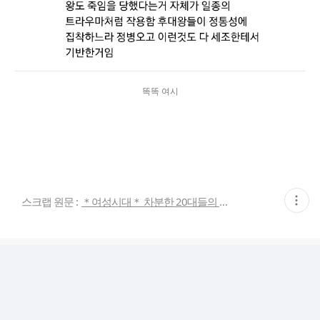
똑똑 여시
현
스크랩 원문 :
＊여성시대＊ 차분한 20대들의 알흠다운 공간
재
게
시
글
추
가
기
능
열
기