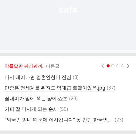
악플달면 쩌리쩌려..
다른글
현재페이지 1
2
3
4
댓
다시 태어나면 결혼안한다 진심
(
8
)
고
글
댓
단종은 전세계를 뒤져도 역대급 로열이었음.jpg
(
37
)
글
댓
딸내미가 맘에 쏙든 냥이.쇼츠
(
23
)
글
댓
커피 잘 마시게 되는 순서
(
50
)
진
글
댓
“외국인 암내 때문에 이사갑니다” 못 견딘 한국인… ‘인종차별 논쟁’ 갑론을박
(
23
)
트
글