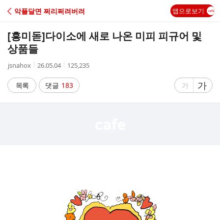
C
악플달면 쩌리쩌려버려
앱으로보기
A
[흥미돋]
다이소에 새로 나온 미피 피규어 및
F
상품들
작
작
조
jsnahox
26.05.04
125,235
E
성
성
회
자
시
수
글
가
글
목록
댓글
183
가
간
자
자
크
크
기
기
크
작
게
게