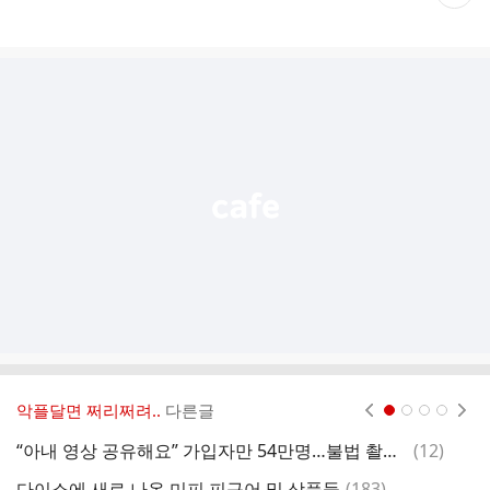
재
게
시
글
추
가
기
능
열
기
악플달면 쩌리쩌려..
다른글
현재페이지 1
2
3
4
댓
“아내 영상 공유해요” 가입자만 54만명…불법 촬영물 유통 사이트 운영진 8명 입건
(
12
)
글
댓
다이소에 새로 나온 미피 피규어 및 상품들
(
183
)
진