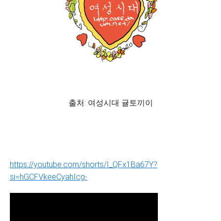
출처: 여성시대 귤토끼이
https://youtube.com/shorts/I_QFx1Ba67Y?
si=hGCFVkeeCyahIcg-