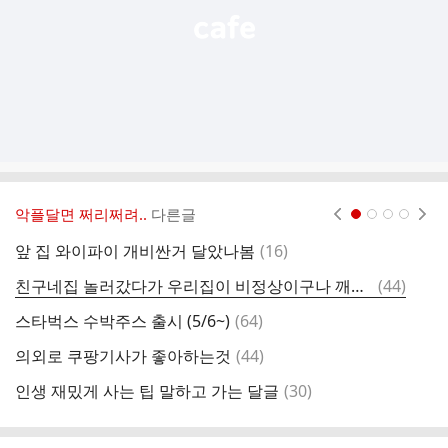
악플달면 쩌리쩌려..
다른글
현재페이지 1
2
3
4
댓
앞 집 와이파이 개비싼거 달았나봄
(
16
)
글
댓
친구네집 놀러갔다가 우리집이 비정상이구나 깨달았던 계기
(
44
)
곱
글
댓
스타벅스 수박주스 출시 (5/6~)
(
64
)
글
댓
의외로 쿠팡기사가 좋아하는것
(
44
)
식
글
댓
인생 재밌게 사는 팁 말하고 가는 달글
(
30
)
이
글