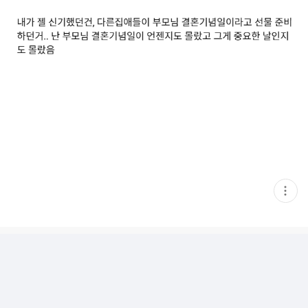
현
재
게
시
글
추
가
기
능
열
기