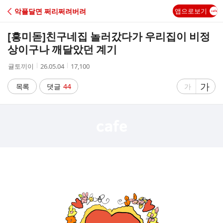
C
악플달면 쩌리쩌려버려
앱으로보기
A
[흥미돋]
친구네집 놀러갔다가 우리집이 비정
F
상이구나 깨달았던 계기
작
작
조
귤토끼이
26.05.04
17,100
E
성
성
회
자
시
수
글
가
글
목록
댓글
44
가
간
자
자
크
크
기
기
크
작
게
게