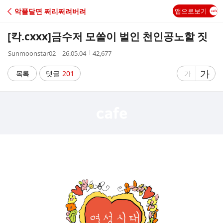
C
악플달면 쩌리쩌려버려
앱으로보기
A
[칵.cxxx]
금수저 모쏠이 벌인 천인공노할 짓
F
작
작
조
Sunmoonstar02
26.05.04
42,677
성
성
회
E
자
시
수
글
가
글
목록
댓글
201
가
간
자
자
크
크
기
기
크
작
게
게