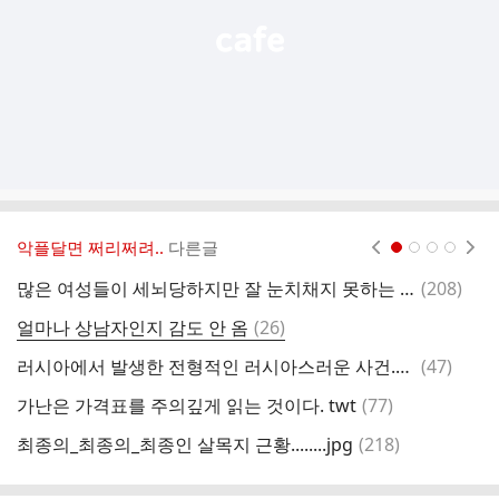
악플달면 쩌리쩌려..
다른글
현재페이지 1
2
3
4
댓
많은 여성들이 세뇌당하지만 잘 눈치채지 못하는 것
(
208
)
교
글
댓
얼마나 상남자인지 감도 안 옴
(
26
)
글
댓
러시아에서 발생한 전형적인 러시아스러운 사건.GIF
(
47
)
해
글
댓
가난은 가격표를 주의깊게 읽는 것이다. twt
(
77
)
글
댓
최종의_최종의_최종인 살목지 근황........jpg
(
218
)
요
글