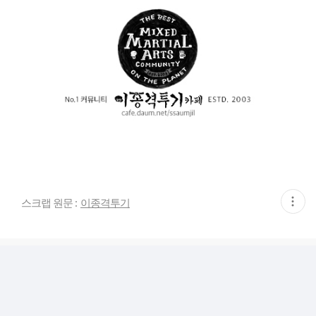
현
스크랩 원문 :
이종격투기
재
게
시
글
추
가
기
능
열
기