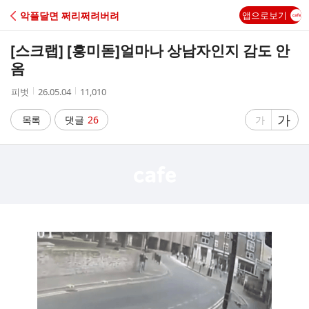
C
악플달면 쩌리쩌려버려
앱으로보기
A
[스크랩] [흥미돋]
얼마나 상남자인지 감도 안
F
옴
작
작
조
피벗
26.05.04
11,010
E
성
성
회
자
시
수
글
가
글
목록
댓글
26
가
간
자
자
크
크
기
기
크
작
게
게