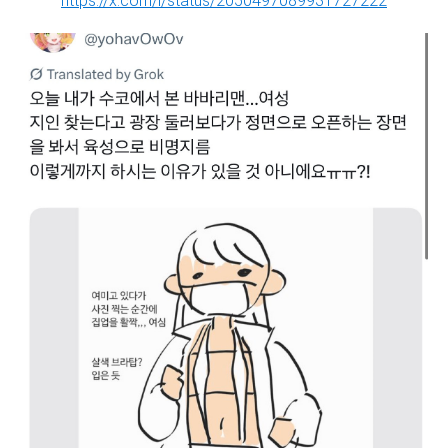
https://x.com/i/status/2050497089931727222