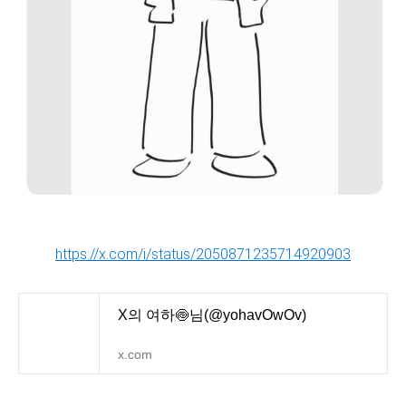
https://x.com/i/status/2050871235714920903
X의 여하🍥님(@yohavOwOv)
x.com