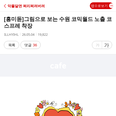
C
악플달면 쩌리쩌려버려
앱으로보기
A
[흥미돋]
그림으로 보는 수원 코믹월드 노출 코
F
스프레 착장
작
작
조
ILLHYIHL
26.05.04
19,822
E
성
성
회
자
시
수
글
가
글
목록
댓글
36
가
간
자
자
크
크
기
기
크
작
게
게