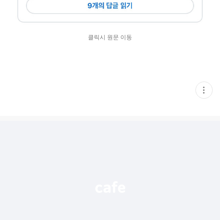
클릭시 원문 이동
현
재
게
시
글
추
가
기
능
열
기