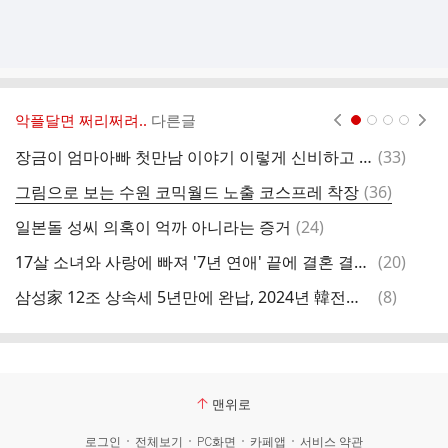
악플달면 쩌리쩌려..
다른글
현재페이지 1
2
3
4
댓
장금이 엄마아빠 첫만남 이야기 이렇게 신비하고 운명적인지 몰랐음ㄷㄷ (스압)
(
33
)
애
글
댓
그림으로 보는 수원 코믹월드 노출 코스프레 착장
(
36
)
글
댓
일본돌 성씨 의혹이 억까 아니라는 증거
(
24
)
글
댓
17살 소녀와 사랑에 빠져 '7년 연애' 끝에 결혼 결심한 60대 남성
(
20
)
돈
글
댓
삼성家 12조 상속세 5년만에 완납, 2024년 韓전체 상속세수보다 4조 많아
(
8
)
글
맨위로
로그인
전체보기
PC화면
카페앱
서비스 약관