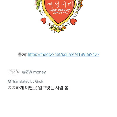
출처:
https://theqoo.net/square/4189882427