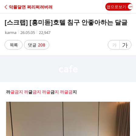
C
악플달면 쩌리쩌려버려
앱으로보기
A
[스크랩] [흥미돋]
호텔 침구 안좋아하는 달글
F
작
작
조
karma
26.05.05
22,947
성
성
회
E
자
시
수
글
가
글
목록
댓글
208
가
간
자
자
크
크
기
기
크
작
게
게
까
글금지 까
글
금지 까글
금
지
까글금
지