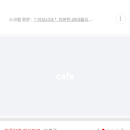
현
스크랩 원문 :
＊여성시대＊ 차분한 20대들의 알흠다운 공간
재
게
시
글
추
가
기
능
열
기
현재페이지 1
2
3
4