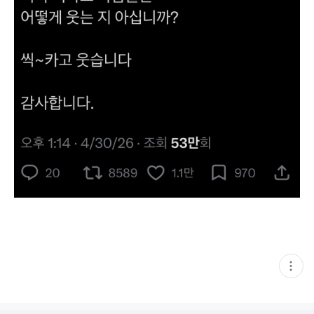
현
재
게
시
글