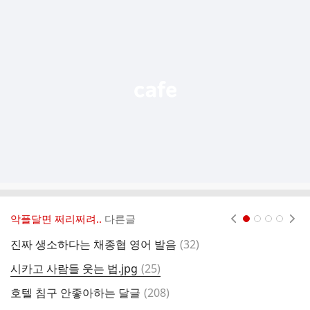
추
가
기
능
열
기
악플달면 쩌리쩌려..
다른글
현재페이지 1
2
3
4
댓
진짜 생소하다는 채종협 영어 발음
(
32
)
아
글
댓
시카고 사람들 웃는 법.jpg
(
25
)
글
댓
호텔 침구 안좋아하는 달글
(
208
)
집
글