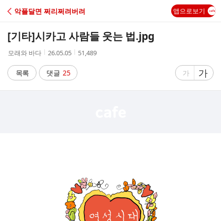
C
악플달면 쩌리쩌려버려
앱으로보기
A
[기타]
시카고 사람들 웃는 법.jpg
F
작
작
조
모래와 바다
26.05.05
51,489
성
성
회
E
자
시
수
글
가
글
목록
댓글
25
가
간
자
자
크
크
기
기
크
작
게
게