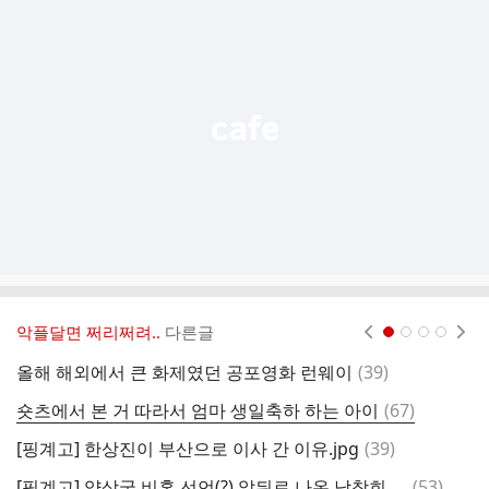
가
기
능
열
기
악플달면 쩌리쩌려..
다른글
현재페이지 1
2
3
4
댓
올해 해외에서 큰 화제였던 공포영화 런웨이
(
39
)
의
글
댓
숏츠에서 본 거 따라서 엄마 생일축하 하는 아이
(
67
)
글
댓
[핑계고] 한상진이 부산으로 이사 간 이유.jpg
(
39
)
돈
글
댓
[핑계고] 양상국 비혼 선언(?) 앞뒤로 나온 남창희, 한상진 결혼 생활 에피소드
(
53
)