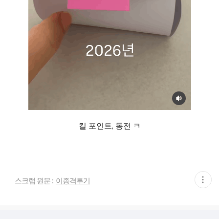
킬 포인트, 동전 ㅋ
현
스크랩 원문 :
이종격투기
재
게
시
글
추