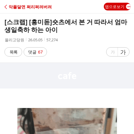
C
악플달면 쩌리쩌려버려
앱으로보기
A
[스크랩] [흥미돋]
숏츠에서 본 거 따라서 엄마
F
생일축하 하는 아이
작
작
조
올리고당원
26.05.05
57,274
E
성
성
회
자
시
수
글
가
글
목록
댓글
67
가
간
자
자
크
크
기
기
크
작
게
게