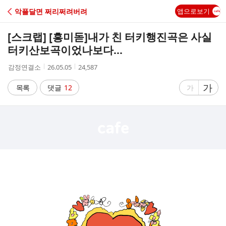
C
악플달면 쩌리쩌려버려
앱으로보기
A
[스크랩] [흥미돋]
내가 친 터키행진곡은 사실
F
터키산보곡이었나보다...
작
작
조
감정연결소
26.05.05
24,587
E
성
성
회
자
시
수
글
가
글
목록
댓글
12
가
간
자
자
크
크
기
기
크
작
게
게