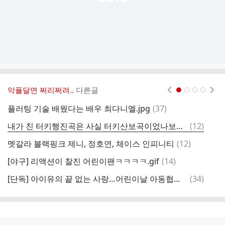
악플달면 쩌리쩌려..
다른글
현재페이지 1
2
3
4
댓
플러팅 기술 배웠다는 배우 최다니엘.jpg
(
37
)
너
글
댓
내가 친 터키행진곡은 사실 터키산보곡이었나보다...
(
12
)
멧
글
댓
멧갈라 블랙핑크 제니, 정호연, 체이스 인피니티
(
12
)
유
글
댓
[야구] 리액션이 찰진 어린이팬ㅋㅋㅋㅋ.gif
(
14
)
에
글
댓
[단독] 아이유의 끝 없는 사랑…어린이날 아동협회에 5천만원 쾌척
(
34
)
현
글