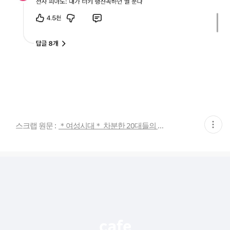
현
스크랩 원문 :
＊여성시대＊ 차분한 20대들의 알흠다운 공간
재
게
시
글
추
가
기
능
열
기