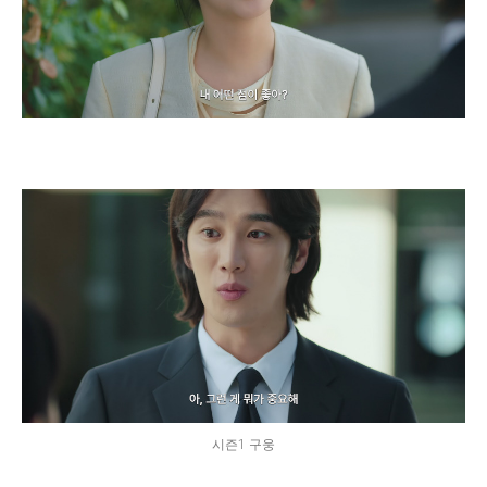
시즌1 구웅