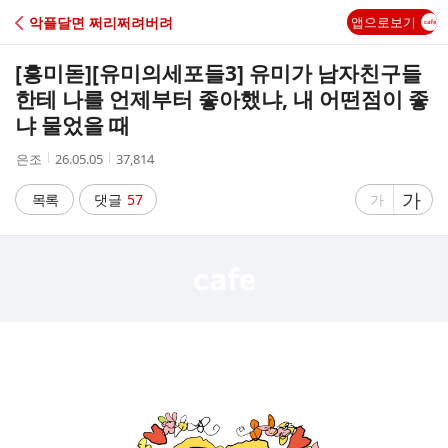
C
악플달면 쩌리쩌려버려
앱으로보기
A
[흥미돋]
[유미의세포들3] 유미가 남자친구들
F
한테 나를 언제부터 좋아했냐, 내 어떤점이 좋
냐 물었을 때
E
작
작
조
은조
26.05.05
37,814
성
성
회
자
시
수
글
가
글
목록
댓글
57
가
간
자
자
크
크
기
기
크
작
게
게