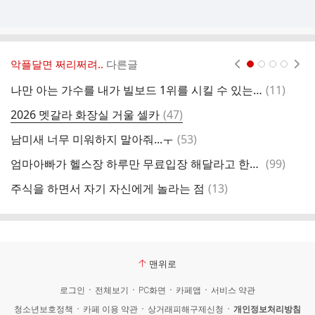
악플달면 쩌리쩌려..
다른글
현재페이지 1
2
3
4
댓
나만 아는 가수를 내가 빌보드 1위를 시킬 수 있는거임?
(
11
)
음
글
댓
2026 멧갈라 화장실 거울 셀카
(
47
)
글
댓
남미새 너무 미워하지 말아줘...ㅜ
(
53
)
글
댓
엄마아빠가 헬스장 하루만 무료입장 해달라고 한게 진상이야?
(
99
)
글
댓
주식을 하면서 자기 자신에게 놀라는 점
(
13
)
외
글
맨위로
로그인
전체보기
PC화면
카페앱
서비스 약관
청소년보호정책
카페 이용 약관
상거래피해구제신청
개인정보처리방침