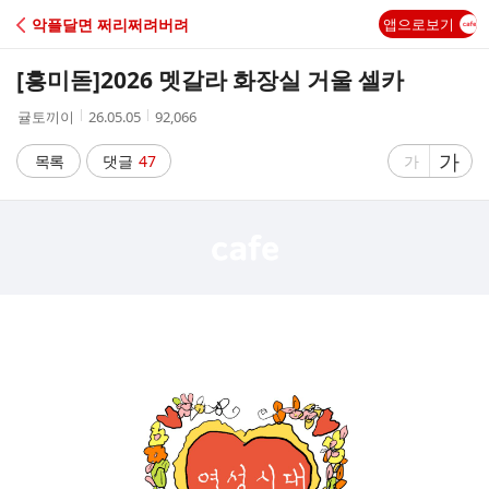
C
악플달면 쩌리쩌려버려
앱으로보기
A
[흥미돋]
2026 멧갈라 화장실 거울 셀카
F
작
작
조
귤토끼이
26.05.05
92,066
성
성
회
E
자
시
수
글
가
글
목록
댓글
47
가
간
자
자
크
크
기
기
크
작
게
게