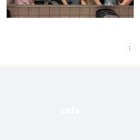
현
재
게
시
글
추
가
기
능
열
기