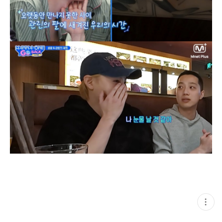
현
재
게