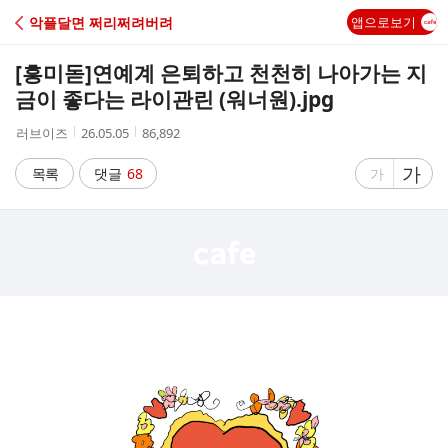
C
악플달면 쩌리쩌려버려
앱으로보기
A
[흥미돋]
연예계 은퇴하고 천천히 나아가는 지
F
금이 좋다는 라이관린 (워너원).jpg
작
작
조
러브이즈
26.05.05
86,892
E
성
성
회
자
시
수
글
가
글
목록
댓글
68
가
간
자
자
크
크
기
기
크
작
게
게