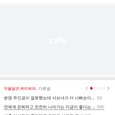
시
글
추
가
기
능
열
기
악플달면 쩌리쩌려..
다른글
현재페이지 1
2
3
4
댓
분명 주인공이 잘못했는데 서브녀가 더 나빠보이는 드라마.jpg
(
6
)
딘
글
댓
연예계 은퇴하고 천천히 나아가는 지금이 좋다는 라이관린 (워너원).jpg
(
68
)
글