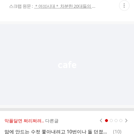
현
스크랩 원문 :
＊여성시대＊ 차분한 20대들의 알흠다운 공간
재
게
시
글
추
가
기
능
열
기
악플달면 쩌리쩌려..
다른글
현재페이지 1
2
3
4
댓
맘에 안드는 수컷 쫓아내려고 10번이나 돌 던졌다는 문어.쇼츠
(
10
)