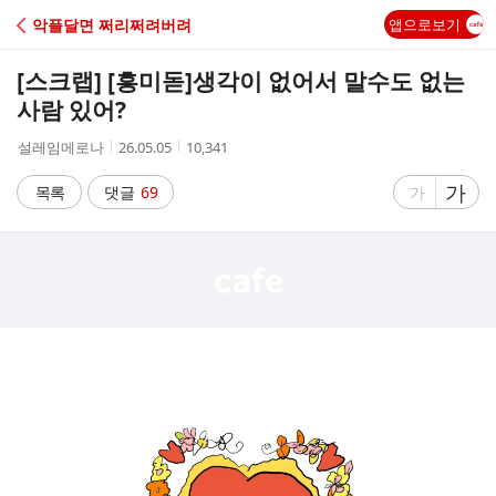
C
악플달면 쩌리쩌려버려
앱으로보기
A
[스크랩] [흥미돋]
생각이 없어서 말수도 없는
F
사람 있어?
작
작
조
설레임메로나
26.05.05
10,341
E
성
성
회
자
시
수
글
가
글
목록
댓글
69
가
간
자
자
크
크
기
기
크
작
게
게