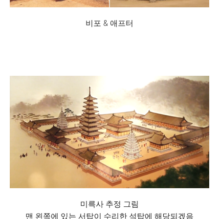
비포 & 애프터
미륵사 추정 그림
맨 왼쪽에 있는 서탑이 수리한 석탑에 해당되겠음