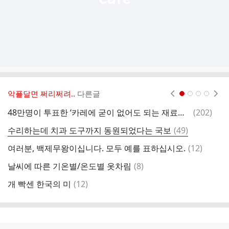
악플달면 쩌리쩌려..
다른글
현재페이지 1
2
3
4
댓
48만명이 투표한 ‘카레에 굳이 없어도 되는 재료는?’
(
202
)
(
글
댓
수리하는데 치과 도구까지 동원되었다는 국보
(
49
)
글
댓
여러분, 백제무왕이십니다. 모두 예를 표하십시오.
(
12
)
글
댓
날씨에 따른 기온별/온도별 옷차림
(
8
)
발
글
댓
개 빡센 한국의 미
(
12
)
글