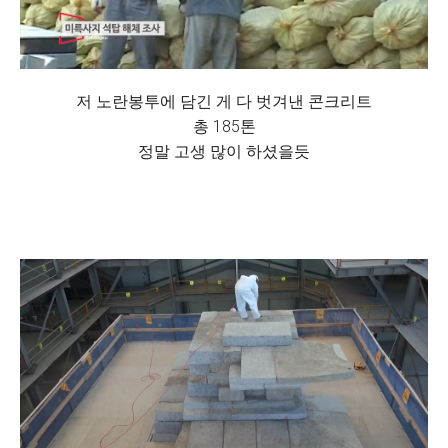
저 노란봉투에 담긴 게 다 벗겨낸 콘크리트
총 185톤
정말 고생 많이 하셨을듯