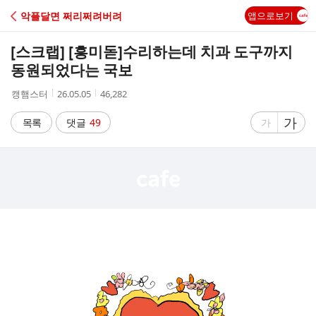
C
악플달면 쩌리쩌려버려
앱으로보기
A
[스크랩] [흥미돋]
수리하는데 치과 도구까지
F
동원되었다는 국보
작
작
조
캥햄스터
26.05.05
46,282
E
성
성
회
자
시
수
글
가
글
목록
댓글
49
가
간
자
자
크
크
기
기
크
작
게
게