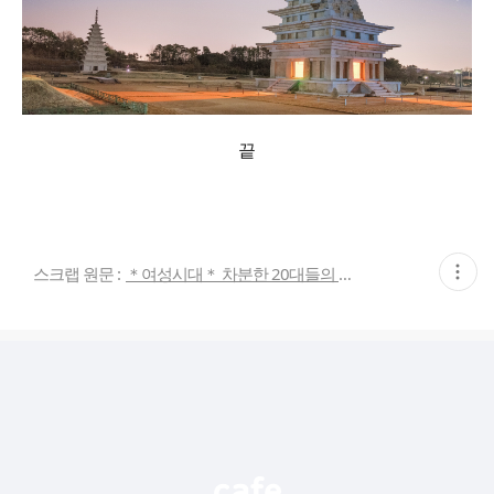
끝
현
스크랩 원문 :
＊여성시대＊ 차분한 20대들의 알흠다운 공간
재
게
시
글
추
가
기
능
열
기