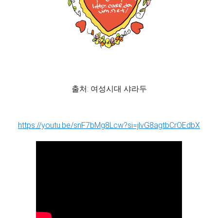
출처: 여성시대 샤라두
https://youtu.be/snF7bMg8Lcw?si=jlvG8agtbCrOEdbX