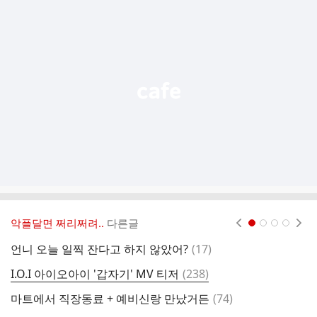
추
가
기
능
열
기
악플달면 쩌리쩌려..
다른글
현재페이지 1
2
3
4
댓
언니 오늘 일찍 잔다고 하지 않았어?
(
17
)
라
글
댓
I.O.I 아이오아이 '갑자기' MV 티저
(
238
)
와
글
댓
마트에서 직장동료 + 예비신랑 만났거든
(
74
)
암
글