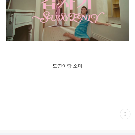
도연이랑 소미
현
재
게
시
글