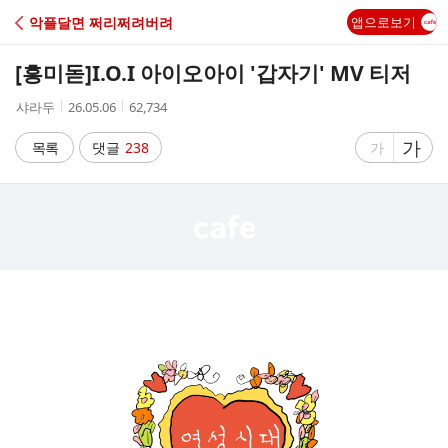
C
악플달면 쩌리쩌려버려
앱으로보기
A
[흥미돋]
I.O.I 아이오아이 '갑자기' MV 티저
F
작
작
조
샤라두
26.05.06
62,734
성
성
회
E
자
시
수
글
가
글
목록
댓글
238
가
간
자
자
크
크
기
기
크
작
게
게