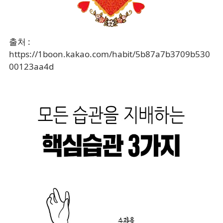
출처 :
https://1boon.kakao.com/habit/5b87a7b3709b530
00123aa4d