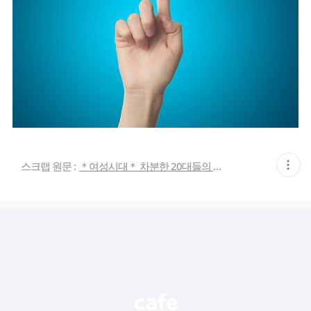
현
스크랩 원문 :
＊여성시대＊ 차분한 20대들의 알흠다운 공간
재
게
시
글
추
가
기
능
열
기