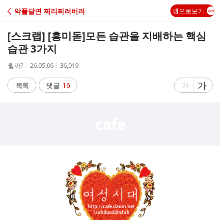
C
악플달면 쩌리쩌려버려
앱으로보기
A
[스크랩] [흥미돋]
모든 습관을 지배하는 핵심
F
습관 3가지
작
작
조
뭘까?
26.05.06
36,019
E
성
성
회
자
시
수
글
가
글
목록
댓글
16
가
간
자
자
크
크
기
기
크
작
게
게