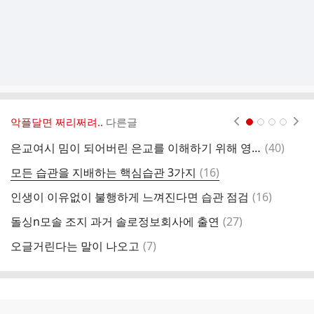
악플달면 쩌리쩌려..
다른글
현재페이지 1
2
3
4
댓
은교여시 밈이 되어버린 은교를 이해하기 위해 영화를 본 트위터리안의 분노(feat. 흑백요리사)
(
40
)
앞
글
댓
모든 습관을 지배하는 핵심습관 3가지
(
16
)
삼
글
댓
인생이 이유없이 불행하게 느껴진다면 습관 점검
(
16
)
5
글
댓
돌싱n모솔 조지 과거 솔로정보회사에 출연
(
27
)
글
댓
오글거린다는 말이 나오고
(
7
)
의
글