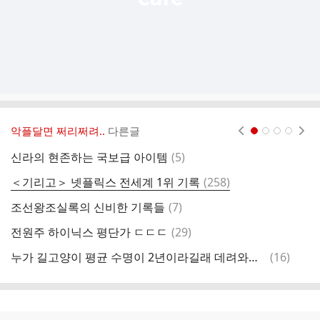
악플달면 쩌리쩌려..
다른글
현재페이지 1
2
3
4
댓
신라의 현존하는 국보급 아이템
(
5
)
글
댓
＜기리고＞ 넷플릭스 전세계 1위 기록
(
258
)
아
글
댓
조선왕조실록의 신비한 기록들
(
7
)
조
글
댓
전원주 하이닉스 평단가 ㄷㄷㄷ
(
29
)
글
댓
누가 길고양이 평균 수명이 2년이라길래 데려와서 임보 느낌으로 키웠대 2년만이라도 행복하라고ㅠㅠ..twt
(
16
)
글