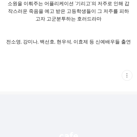
소원을 이뤄주는 어플리케이션 '기리고'의 저주로 인해 갑
작스러운 죽음을 예고 받은 고등학생들이 그 저주를 피하
고자 고군분투하는 호러드라마
전소영, 강미나, 백선호, 현우석, 이효제 등 신예배우들 출연
현
재
게
시
글
추
가
기
능
열
기