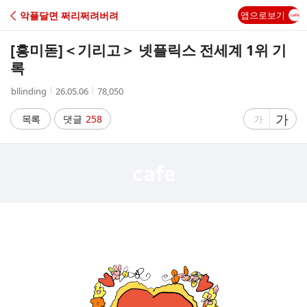
C
악플달면 쩌리쩌려버려
앱으로보기
A
[흥미돋]
＜기리고＞ 넷플릭스 전세계 1위 기
F
록
작
작
조
bllinding
26.05.06
78,050
E
성
성
회
자
시
수
글
가
글
목록
댓글
258
가
간
자
자
크
크
기
기
크
작
게
게